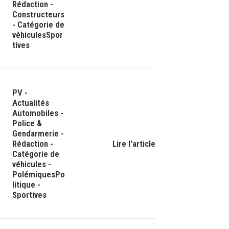
Rédaction
-
Constructeurs
-
Catégorie de
véhicules
Spor
tives
PV
-
Actualités
Automobiles
-
Police &
Gendarmerie
-
Rédaction
-
Lire l'article
Catégorie de
véhicules
-
Polémiques
Po
litique
-
Sportives