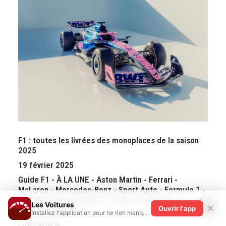
F1 : toutes les livrées des monoplaces de la saison
2025
19 février 2025
Guide F1
-
À LA UNE
-
Aston Martin
-
Ferrari
-
McLaren
-
Mercedes-Benz
-
Sport Auto
-
Formule 1
-
Actualités Automobiles
-
Alpine
-
Rédaction
-
Les Voitures
✕
Ouvrir l'app
Constructeurs
Installez l'application pour ne rien manquer !
Lire l'article