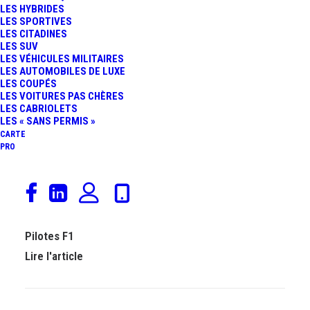
LES HYBRIDES
LES SPORTIVES
LES CITADINES
LES SUV
LES VÉHICULES MILITAIRES
LES AUTOMOBILES DE LUXE
LES COUPÉS
LES VOITURES PAS CHÈRES
LES CABRIOLETS
LES « SANS PERMIS »
CARTE
PRO
F1 : Andrea Kimi Antonelli sera un pilote Mercedes-
AMG en 2025
31 août 2024
Mercedes-Benz
-
Sport Auto
-
Formule 1
-
Actualités
Automobiles
-
Pilotes
-
Rédaction
-
Constructeurs
-
Pilotes F1
Lire l'article