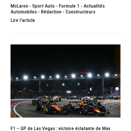
McLaren
-
Sport Auto
-
Formule 1
-
Actualités
Automobiles
-
Rédaction
-
Constructeurs
Lire l'article
F1 – GP de Las Vegas : victoire éclatante de Max