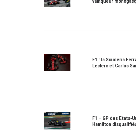
vainqueur monégas
F1 : la Scuderia Fer
Leclerc et Carlos Sa
F1 – GP des Etats-Un
Hamilton disqualifi