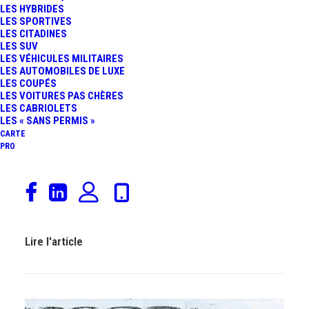
LES HYBRIDES
LES SPORTIVES
LES CITADINES
LES SUV
LES VÉHICULES MILITAIRES
LES AUTOMOBILES DE LUXE
LES COUPÉS
LES VOITURES PAS CHÈRES
LES CABRIOLETS
LES « SANS PERMIS »
CARTE
PRO
F1 – GP de Belgique : la victoire pour Kimi Antonelli,
Leclerc et Verstappen complètent le podium
19 juillet 2026
Mercedes-Benz
-
Sport Auto
-
Formule 1
-
Actualités
Automobiles
-
Rédaction
-
Constructeurs
Lire l'article