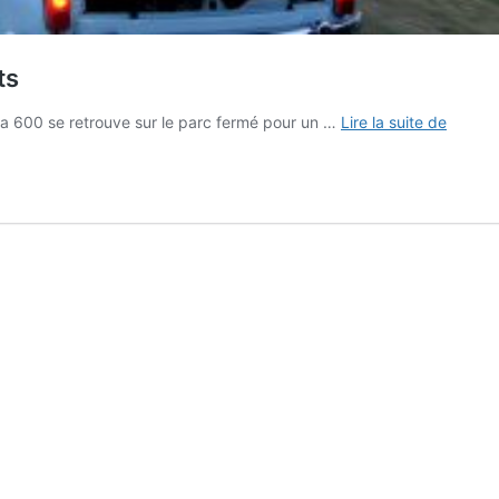
ts
Tour
la 600 se retrouve sur le parc fermé pour un …
Lire la suite de
Auto
:
la
Fiat
600D
vers
les
somme