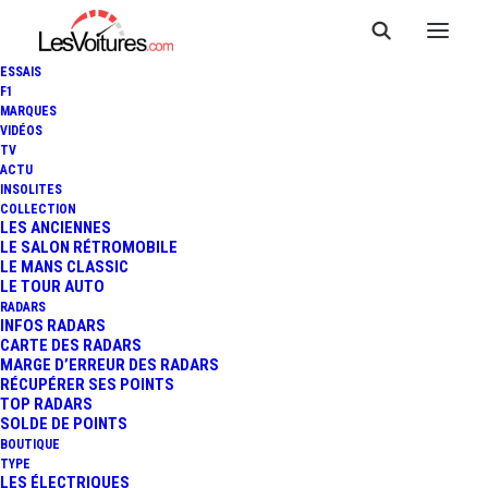
ESSAIS
F1
MARQUES
VIDÉOS
TV
ACTU
8 MAI 1945 : LES CHARS
INSOLITES
COLLECTION
D'ASSAUT DE LA SECONDE
LES ANCIENNES
LE SALON RÉTROMOBILE
LE MANS CLASSIC
GUERRE MONDIALE
LE TOUR AUTO
RADARS
INFOS RADARS
CARTE DES RADARS
5 Minutes
|
8 mai 2023
MARGE D’ERREUR DES RADARS
RÉCUPÉRER SES POINTS
TOP RADARS
SOLDE DE POINTS
BOUTIQUE
TYPE
LES ÉLECTRIQUES
FR