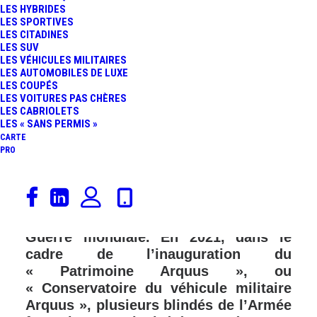
LES HYBRIDES
LES SPORTIVES
LES CITADINES
LES SUV
LES VÉHICULES MILITAIRES
LES AUTOMOBILES DE LUXE
LES COUPÉS
LES VOITURES PAS CHÈRES
LES CABRIOLETS
LES « SANS PERMIS »
CARTE
PRO
En ce 8 mai 2023, nous vous
proposons de découvrir des chars
d’assaut qui ont marqué la Seconde
Guerre mondiale. En 2021, dans le
cadre de l’inauguration du
« Patrimoine Arquus », ou
« Conservatoire du véhicule militaire
Arquus », plusieurs blindés de l’Armée