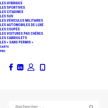
LES HYBRIDES
LES SPORTIVES
LES CITADINES
LES SUV
LES VÉHICULES MILITAIRES
LES AUTOMOBILES DE LUXE
LES COUPÉS
LES VOITURES PAS CHÈRES
LES CABRIOLETS
LES « SANS PERMIS »
CARTE
PRO
RENAULT CLIO ET SYMBIOZ ECO-G
120 : LE GPL N’A PAS DIT SON
DERNIER MOT, DOUBLE ESSAI