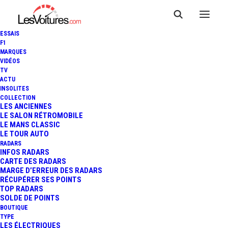
ESSAIS
F1
4 août 2026
MARQUES
AUDI A2 E-TRON : LA
VIDÉOS
TV
FUTURE STAR DU MONDIAL
ACTU
INSOLITES
DE L’AUTO MISE SUR
COLLECTION
LES ANCIENNES
L’EFFICIENCE TOTALE
LE SALON RÉTROMOBILE
LE MANS CLASSIC
LE TOUR AUTO
RADARS
INFOS RADARS
CARTE DES RADARS
MARGE D’ERREUR DES RADARS
RÉCUPÉRER SES POINTS
TOP RADARS
SOLDE DE POINTS
BOUTIQUE
TYPE
LES ÉLECTRIQUES