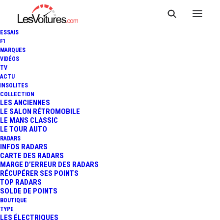
ESSAIS
F1
MARQUES
VIDÉOS
TV
ACTU
INDEMNITÉ CARBURANT : DE
INSOLITES
COLLECTION
100 À 300 € À PARTIR
LES ANCIENNES
LE SALON RÉTROMOBILE
LE MANS CLASSIC
D'OCTOBRE
LE TOUR AUTO
RADARS
INFOS RADARS
CARTE DES RADARS
3 Minutes
|
8 juillet 2022
MARGE D’ERREUR DES RADARS
RÉCUPÉRER SES POINTS
TOP RADARS
SOLDE DE POINTS
BOUTIQUE
TYPE
LES ÉLECTRIQUES
FR