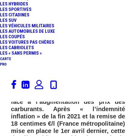
LES HYBRIDES
LES SPORTIVES
LES CITADINES
LES SUV
LES VÉHICULES MILITAIRES
LES AUTOMOBILES DE LUXE
LES COUPÉS
LES VOITURES PAS CHÈRES
LES CABRIOLETS
LES « SANS PERMIS »
CARTE
PRO
Depuis de nombreuses semaines, le
gouvernement planche sur une
nouvelle aide pour aider les Français
face à l’augmentation des prix des
carburants. Après « l’indemnité
inflation » de la fin 2021 et la remise de
18 centimes €/l (France métropolitaine)
mise en place le 1er avril dernier, cette