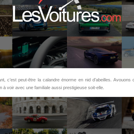
nt, c’est peut-être la calandre énorme en nid d’abeilles. Avouons
n à voir avec une familiale aussi prestigieuse soit-elle.