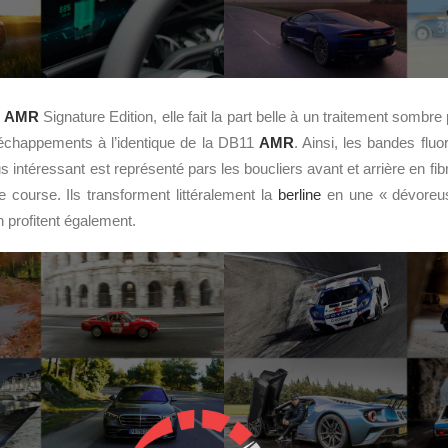
e
AMR
Signature Edition, elle fait la part belle à un traitement sombre
es échappements à l’identique de la DB11
AMR
. Ainsi, les bandes flu
s intéressant est représenté pars les boucliers avant et arrière en fib
e course. Ils transforment littéralement la
berline
en une « dévoreus
n profitent également.