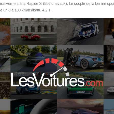
ativement à la Rapide S (556 chevaux). Le couple de la berline spor
 un 0 à 100 km/h abattu 4,2 s.