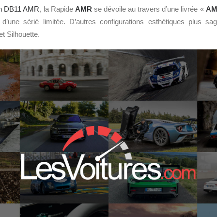
in DB11 AMR
, la Rapide
AMR
se dévoile au travers d’une livrée «
A
t d’une sérié limitée. D’autres configurations esthétiques plus s
et Silhouette.