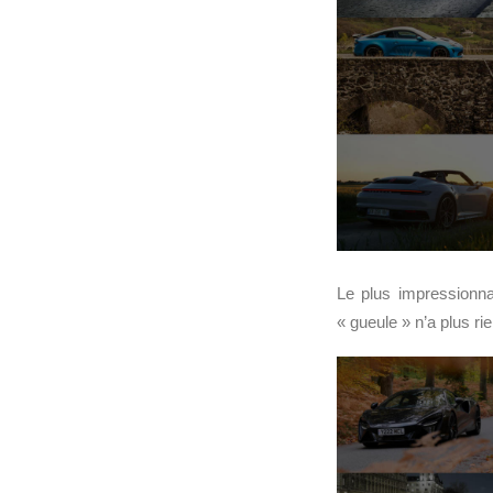
Le plus impressionna
« gueule » n’a plus rie