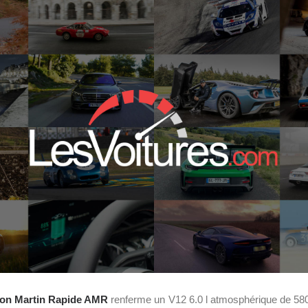
on Martin Rapide AMR
renferme un V12 6.0 l atmosphérique de 580