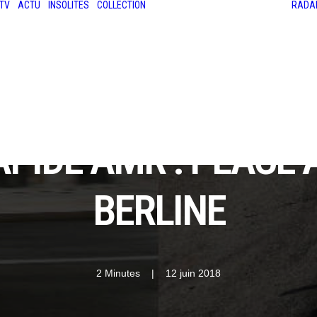
TV
ACTU
INSOLITES
COLLECTION
RADA
LES ANCIENNES
LE SALON RÉTROMOBILE
LE MANS CLASSIC
LE TOUR AUTO
PIDE AMR : PLACE 
BERLINE
2 Minutes
|
12 juin 2018