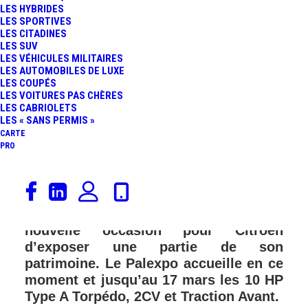
LES HYBRIDES
LES SPORTIVES
LES CITADINES
LES SUV
LES VÉHICULES MILITAIRES
LES AUTOMOBILES DE LUXE
LES COUPÉS
LES VOITURES PAS CHÈRES
LES CABRIOLETS
LES « SANS PERMIS »
CARTE
PRO
Faut-il rappeler que la marque aux
chevrons fête son centenaire cette
année ? Le salon de Genève est une
nouvelle occasion pour Citroën
d’exposer une partie de son
patrimoine. Le Palexpo accueille en ce
moment et jusqu’au 17 mars les 10 HP
Type A Torpédo, 2CV et Traction Avant.