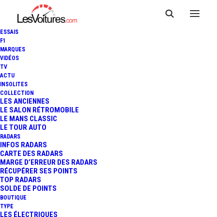
ESSAIS
F1
MARQUES
VIDÉOS
TV
ACTU
INSOLITES
CITROËN : TRIO D'ANCIENNES
COLLECTION
LES ANCIENNES
LE SALON RÉTROMOBILE
AU SALON DE GENÈVE
LE MANS CLASSIC
LE TOUR AUTO
RADARS
INFOS RADARS
2 Minutes
|
9 mars 2019
CARTE DES RADARS
MARGE D’ERREUR DES RADARS
RÉCUPÉRER SES POINTS
TOP RADARS
SOLDE DE POINTS
BOUTIQUE
FR
TYPE
LES ÉLECTRIQUES