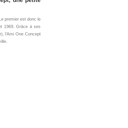
ept, une petite
e premier est donc le
 et 1969. Grâce à ses
r), l’Ami One Concept
lle.