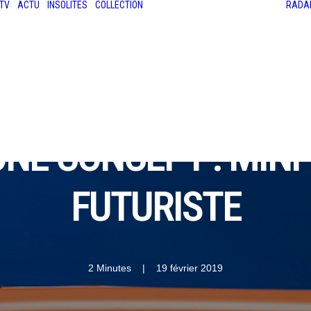
TV
ACTU
INSOLITES
COLLECTION
RADA
LES ANCIENNES
LE SALON RÉTROMOBILE
LE MANS CLASSIC
LE TOUR AUTO
NE CONCEPT : MINI
FUTURISTE
2 Minutes
|
19 février 2019