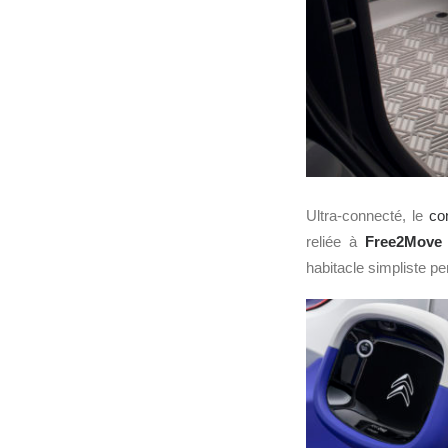
Ultra-connecté, le
co
reliée à
Free2Move 
habitacle simpliste p