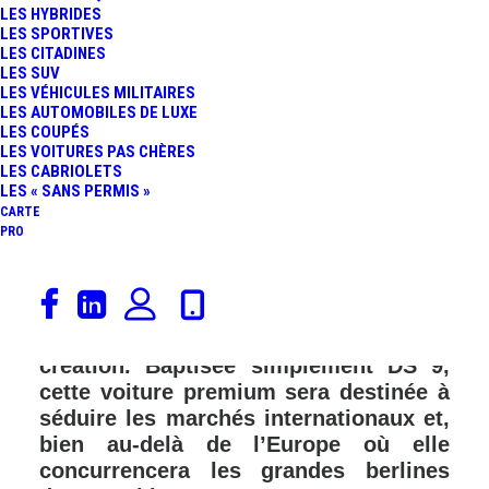
LES HYBRIDES
LES SPORTIVES
LES CITADINES
LES SUV
LES VÉHICULES MILITAIRES
LES AUTOMOBILES DE LUXE
LES COUPÉS
LES VOITURES PAS CHÈRES
LES CABRIOLETS
LES « SANS PERMIS »
CARTE
PRO
Dans quelques jours au salon de
Genève, DS Automobiles présentera
aux médias internationaux sa nouvelle
création. Baptisée simplement DS 9,
cette voiture premium sera destinée à
séduire les marchés internationaux et,
bien au-delà de l’Europe où elle
concurrencera les grandes berlines