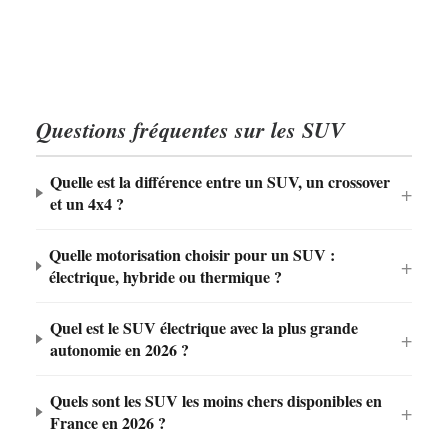
VOYAGE EN VOITURE
2 juillet 2026
PRÉSIDENT, REVENDIQUE UNE ÉVOLUTION
KIA NIRO : RESTYLAGE SYNONYME DE
VERS UNE « TECH COMPANY »
1 juillet 2026
GAMME SIMPLIFIÉE ET DE TARIFS AGRESSIFS
LAMBORGHINI URUS SE PERFORMANTE : 812
CH ET UN MODE « RALLY » TAILLÉ POUR
L’OFF‑ROAD
Questions fréquentes sur les SUV
Quelle est la différence entre un SUV, un crossover
et un 4x4 ?
Quelle motorisation choisir pour un SUV :
électrique, hybride ou thermique ?
Quel est le SUV électrique avec la plus grande
autonomie en 2026 ?
Quels sont les SUV les moins chers disponibles en
France en 2026 ?