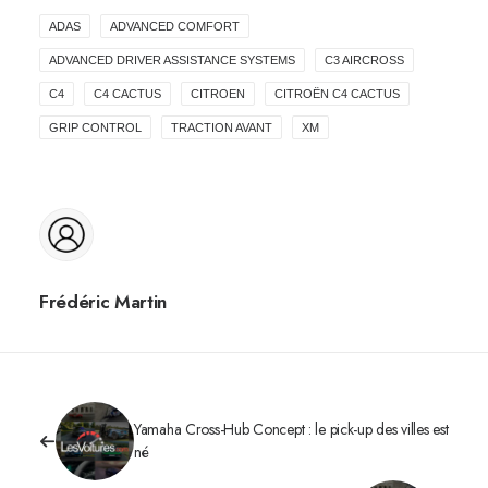
ADAS
ADVANCED COMFORT
ADVANCED DRIVER ASSISTANCE SYSTEMS
C3 AIRCROSS
C4
C4 CACTUS
CITROEN
CITROËN C4 CACTUS
GRIP CONTROL
TRACTION AVANT
XM
Frédéric Martin
Yamaha Cross-Hub Concept : le pick-up des villes est
né