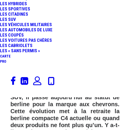
LES HYBRIDES
LES SPORTIVES
LES CITADINES
LES SUV
LES VÉHICULES MILITAIRES
LES AUTOMOBILES DE LUXE
LES COUPÉS
LES VOITURES PAS CHÈRES
LES CABRIOLETS
LES « SANS PERMIS »
CARTE
PRO
Apparu en 2014, le Citroën C4 Cactus
fait sa mue grâce à une nouvelle
génération dévoilée aujourd’hui. Né
SUV, il passe aujourd’hui au statut de
berline pour la marque aux chevrons.
Cette évolution met à la retraite la
berline compacte C4 actuelle ou quand
deux produits ne font plus qu’un. Y a-t-