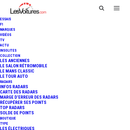
ESSAIS
F1
MARQUES
VIDÉOS
TV
ACTU
CITROËN C4 CACTUS : PLACE
INSOLITES
COLLECTION
À UN AUDACIEUX SUV
LES ANCIENNES
LE SALON RÉTROMOBILE
LE MANS CLASSIC
"BERLINISÉ"
LE TOUR AUTO
RADARS
INFOS RADARS
CARTE DES RADARS
7 Minutes
|
26 octobre 2017
MARGE D’ERREUR DES RADARS
RÉCUPÉRER SES POINTS
TOP RADARS
SOLDE DE POINTS
BOUTIQUE
TYPE
LES ÉLECTRIQUES
FR