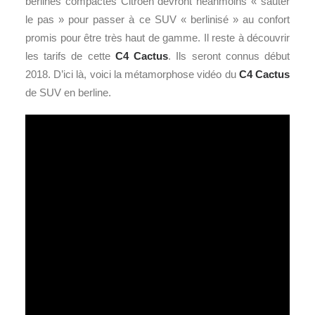
berlines compactes Citroën devront néanmoins « sauter
le pas » pour passer à ce SUV « berlinisé » au confort
promis pour être très haut de gamme. Il reste à découvrir
les tarifs de cette
C4 Cactus
. Ils seront connus début
2018. D’ici là, voici la métamorphose vidéo du
C4 Cactus
de SUV en berline.