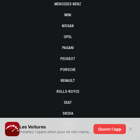
MERCEDES-BENZ
MINI
NISSAN
OPEL
PAGANI
PEUGEOT
PORSCHE
RENAULT
ROLLS-ROYCE
SEAT
SKODA
SMART
Les Voitures
✕
Ouvrir l'app
Installez l'application pour ne rien manquer !
TESLA