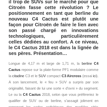
il trop de SUVs sur le marché pour que
Citroën fasse cette révolution ? Le
positionnement en tant que berline du
nouveau C4 Cactus est plutôt une
façon pour Citroën de faire le lien avec
son passé chargé en innovations
technologiques, particulièrement
celles dédiées au confort. A ce niveau,
le C4 Cactus 2018 est dans la lignée de
ses pères. Présentation…
Longue de 4,17 m et large de 1,71 m, la
berline
C4
Cactus
repose sur la plate-forme PF1 modulaire comme
la
citadine
C3 et le
SUV
compact
C3 Aircross
(essai
ici
).
A son lancement, le « feu » SUV a surpris par son
originalité, faisant de lui une sorte « d’ovni » du segment.
Le ou la
C4 Cactus
2018, selon que vous préféreriez le
qualifier de SUV ou de berline, s’assagit joliment en
reprenant les codes esthétiques des modèles cités