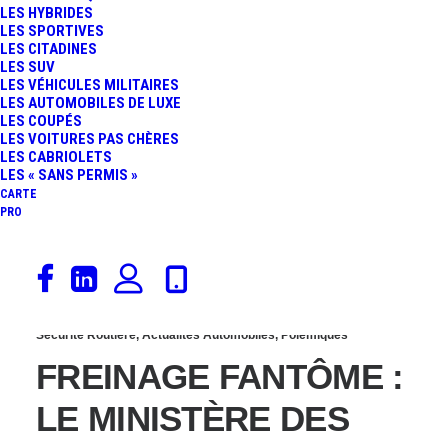
LES HYBRIDES
LES CONCESSIONS
LES SPORTIVES
LES CITADINES
LES SUV
NOUS PRENNENT POUR
LES VÉHICULES MILITAIRES
LES AUTOMOBILES DE LUXE
LES COUPÉS
DES DÉBILES », LES
LES VOITURES PAS CHÈRES
LES CABRIOLETS
AUTOMOBILISTES À
LES « SANS PERMIS »
CARTE
PRO
BOUT
17 août 2025
Sécurité Routière
,
Actualités Automobiles
,
Polémiques
FREINAGE FANTÔME :
LE MINISTÈRE DES