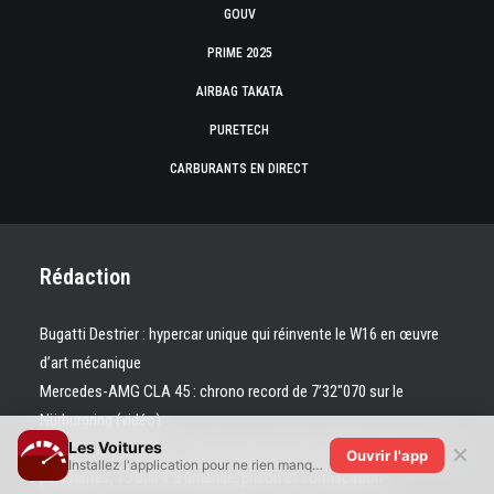
GOUV
PRIME 2025
AIRBAG TAKATA
PURETECH
CARBURANTS EN DIRECT
Rédaction
Bugatti Destrier : hypercar unique qui réinvente le W16 en œuvre
d’art mécanique
Mercedes-AMG CLA 45 : chrono record de 7’32″070 sur le
Nürburgring (vidéo)
Les Voitures
Loi Ripost : les jeunes conducteurs bientôt interdits de voitures
✕
Ouvrir l'app
Installez l'application pour ne rien manquer !
puissantes, 15 000 € d’amende, prison et confiscation