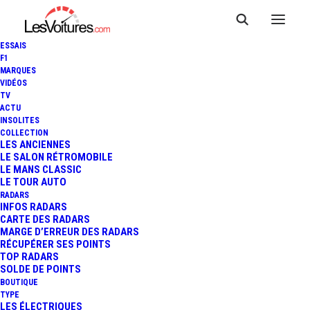
ESSAIS
F1
MARQUES
VIDÉOS
TV
ACTU
INSOLITES
COLLECTION
LES ANCIENNES
LE SALON RÉTROMOBILE
LE MANS CLASSIC
LE TOUR AUTO
RADARS
INFOS RADARS
CARTE DES RADARS
MARGE D’ERREUR DES RADARS
RÉCUPÉRER SES POINTS
TOP RADARS
26 février 2026
SOLDE DE POINTS
BOUTIQUE
FREINAGE FANTÔME : «
TYPE
LES ÉLECTRIQUES