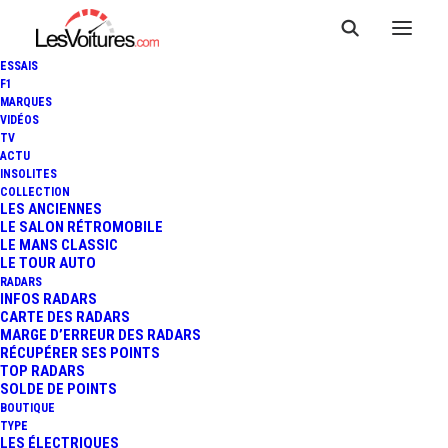
ESSAIS
F1
MARQUES
VIDÉOS
TV
ACTU
INSOLITES
TOUR AUTO : LA LANCIA
COLLECTION
LES ANCIENNES
LE SALON RÉTROMOBILE
FLAVIA COUPÉ S'ÉLANCE
LE MANS CLASSIC
LE TOUR AUTO
RADARS
INFOS RADARS
3 Minutes
|
1 mai 2019
CARTE DES RADARS
MARGE D’ERREUR DES RADARS
RÉCUPÉRER SES POINTS
TOP RADARS
SOLDE DE POINTS
BOUTIQUE
FR
TYPE
LES ÉLECTRIQUES