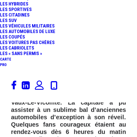
LES HYBRIDES
LES SPORTIVES
LES CITADINES
LES SUV
LES VÉHICULES MILITAIRES
LES AUTOMOBILES DE LUXE
LES COUPÉS
LES VOITURES PAS CHÈRES
LES CABRIOLETS
LES « SANS PERMIS »
CARTE
PRO
Dès les premières lueurs du jour, les
voitures se sont échappées du Grand
Palais pour rejoindre le Château de
Vaux-Le-Vicomte. La capitale a pu
assister à un sublime bal d’anciennes
automobiles d’exception à son réveil.
Quelques fans courageux étaient au
rendez-vous dès 6 heures du matin