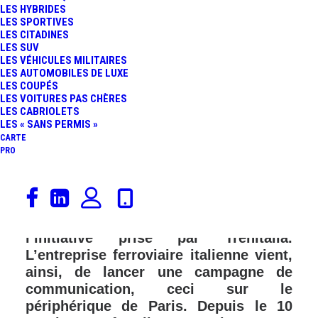
LES HYBRIDES
LES SPORTIVES
LES CITADINES
LES SUV
LES VÉHICULES MILITAIRES
LES AUTOMOBILES DE LUXE
LES COUPÉS
LES VOITURES PAS CHÈRES
LES CABRIOLETS
LES « SANS PERMIS »
CARTE
PRO
Entre la France et l’Italie, une certaine
rivalité existe, surtout dans le domaine
du football. Cette fois, saluons
l’initiative prise par Trenitalia.
L’entreprise ferroviaire italienne vient,
ainsi, de lancer une campagne de
communication, ceci sur le
périphérique de Paris. Depuis le 10