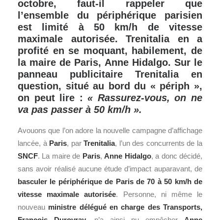
octobre, faut-il rappeler que
l’ensemble du périphérique parisien
est limité à 50 km/h de vitesse
maximale autorisée. Trenitalia en a
profité en se moquant, habilement, de
la maire de Paris, Anne Hidalgo. Sur le
panneau publicitaire Trenitalia en
question, situé au bord du « périph »,
on peut lire :
« Rassurez-vous, on ne
va pas passer à 50 km/h ».
Avouons que l’on adore la nouvelle campagne d’affichage
lancée, à
Paris
, par
Trenitalia
, l’un des concurrents de la
SNCF
. La maire de
Paris
,
Anne Hidalgo
, a donc décidé,
sans avoir réalisé aucune étude d’impact auparavant, de
basculer le périphérique de Paris de 70 à 50 km/h de
vitesse maximale autorisée
. Personne, ni même le
nouveau
ministre délégué en charge des Transports,
François Durovray
, n’a ainsi pu empêcher
Anne