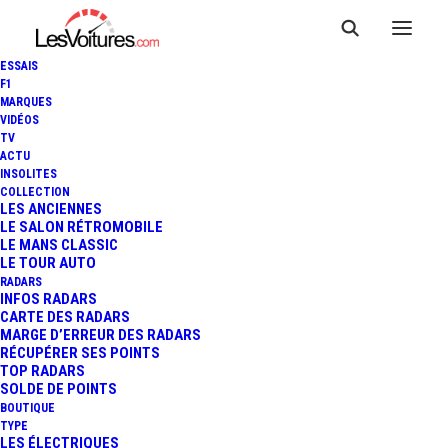
ESSAIS
F1
MARQUES
VIDÉOS
TV
ACTU
PARIS : TRENITALIA SE
INSOLITES
COLLECTION
MOQUE D'ANNE HIDALGO SUR
LES ANCIENNES
LE SALON RÉTROMOBILE
LE MANS CLASSIC
LE PÉRIPHÉRIQUE
LE TOUR AUTO
RADARS
INFOS RADARS
CARTE DES RADARS
3 Minutes
|
21 octobre 2024
MARGE D’ERREUR DES RADARS
RÉCUPÉRER SES POINTS
TOP RADARS
SOLDE DE POINTS
BOUTIQUE
TYPE
LES ÉLECTRIQUES
FR