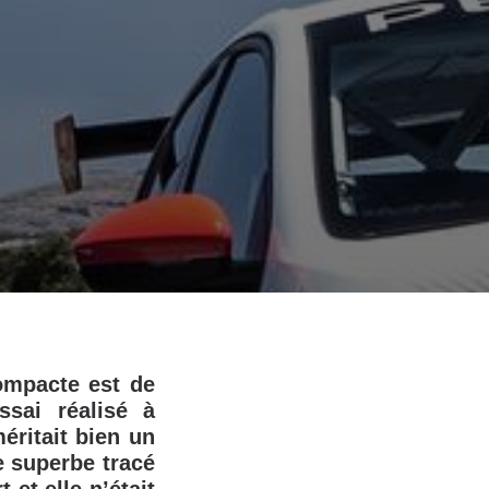
compacte est de
ssai réalisé à
éritait bien un
le superbe tracé