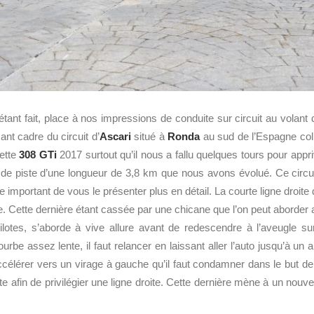
tant fait, place à nos impressions de conduite sur circuit au volant 
nt cadre du circuit d’
Ascari
situé à
Ronda
au sud de l’Espagne colle
ette
308 GTi
2017 surtout qu’il nous a fallu quelques tours pour appr
 de piste d’une longueur de 3,8 km que nous avons évolué. Ce circuit
e important de vous le présenter plus en détail. La courte ligne droit
. Cette dernière étant cassée par une chicane que l’on peut aborder a
ilotes, s’aborde à vive allure avant de redescendre à l’aveugle s
urbe assez lente, il faut relancer en laissant aller l’auto jusqu’à un 
célérer vers un virage à gauche qu’il faut condamner dans le but de pr
te afin de privilégier une ligne droite. Cette dernière mène à un nouve