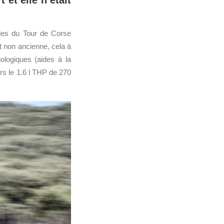
et elle n’était
ales du Tour de Corse
t non ancienne, cela à
ologiques (aides à la
rs le 1.6 l THP de 270