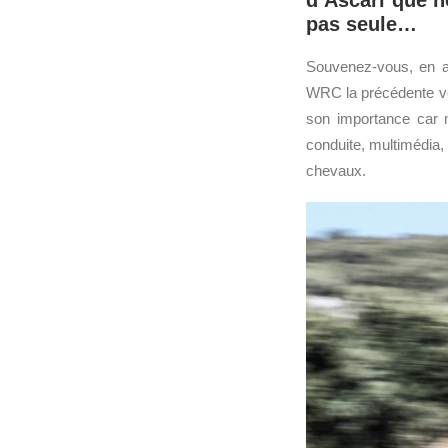
d’Ascari que n
pas seule…
Souvenez-vous, en av
WRC la précédente ve
son importance car m
conduite, multimédia,
chevaux.