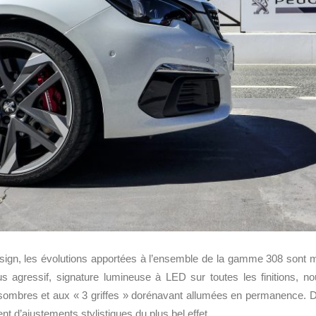
esign, les évolutions apportées à l’ensemble de la gamme 308 sont m
lus agressif, signature lumineuse à LED sur toutes les finitions, n
 sombres et aux « 3 griffes » dorénavant allumées en permanence. D
t d’ajustements stylistiques du plus bel effet.