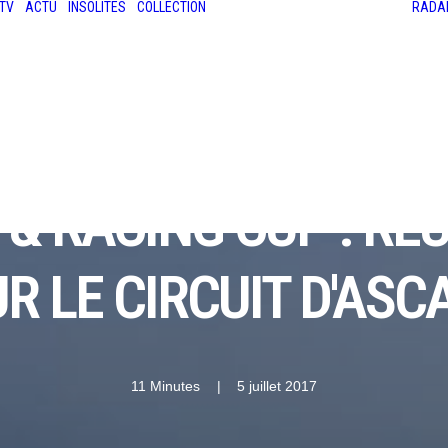
TV
ACTU
INSOLITES
COLLECTION
RADA
LES ANCIENNES
LE SALON RÉTROMOBILE
LE MANS CLASSIC
LE TOUR AUTO
 & RACING CUP : RÉ
R LE CIRCUIT D'ASC
11 Minutes
|
5 juillet 2017