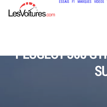
ESSAIS
F1
MARQUES
VIDÉOS
PEUGEOT 308 GTI
SU