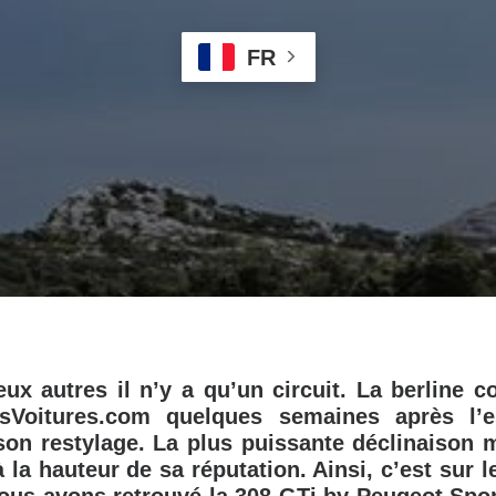
FR
ux autres il n’y a qu’un circuit. La berline 
sVoitures.com quelques semaines après l’e
son restylage. La plus puissante déclinaison m
à la hauteur de sa réputation. Ainsi, c’est sur 