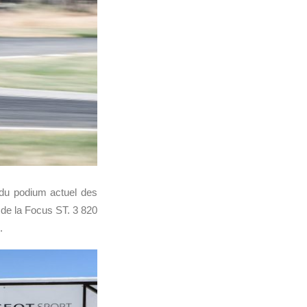
du podium actuel des
 de la Focus ST. 3 820
.