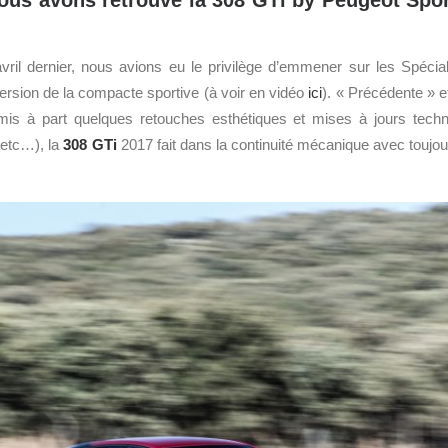
ous avons retrouvé la 308 GTi by Peugeot Sport 
ril dernier, nous avions eu le privilège d’emmener sur les Spéci
rsion de la compacte sportive (à voir en vidéo
ici
). « Précédente » e
is à part quelques retouches esthétiques et mises à jours techn
 etc…), la
308 GTi
2017 fait dans la continuité mécanique avec toujou