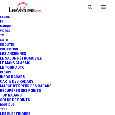
ESSAIS
F1
MARQUES
VIDÉOS
TV
ACTU
INSOLITES
COLLECTION
LES ANCIENNES
LE SALON RÉTROMOBILE
LE MANS CLASSIC
LE TOUR AUTO
RADARS
INFOS RADARS
CARTE DES RADARS
MARGE D’ERREUR DES RADARS
RÉCUPÉRER SES POINTS
TOP RADARS
5 juillet 2017
SOLDE DE POINTS
BOUTIQUE
PEUGEOT 308 GTI &
TYPE
LES ÉLECTRIQUES