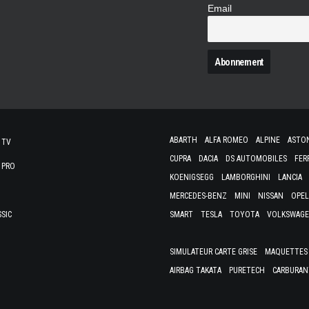
Email
N
ABARTH
ALFA ROMEO
ALPINE
ASTO
 TV
CUPRA
DACIA
DS AUTOMOBILES
FER
 PRO
KOENIGSEGG
LAMBORGHINI
LANCIA
MERCEDES-BENZ
MINI
NISSAN
OPEL
SSIC
SMART
TESLA
TOYOTA
VOLKSWAG
SIMULATEUR CARTE GRISE
MAQUETTES 
AIRBAG TAKATA
PURETECH
CARBURAN