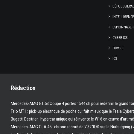
DÉPOUSSIÉRA
INTELLIGENC
ESPIONNAGE I
CYBER ICS
OCMST
ICS
Rédaction
Mercedes-AMG GT 53 Coupé 4 portes : 544 ch pour redéfinir le grand to
Telo MT1 : pick‑up électrique de poche qui fait mieux que le Tesla Cyber
Bugatti Destrier : hypercar unique qui réinvente le W16 en œuvre d’art m
Mercedes-AMG CLA 45 : chrono record de 7’32″070 sur le Nürburgring (