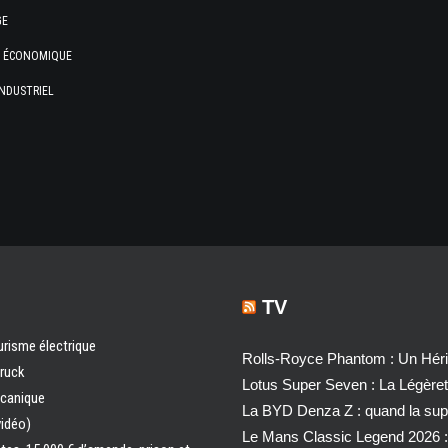
GE
E ÉCONOMIQUE
NDUSTRIEL
TV
urisme électrique
Rolls-Royce Phantom : Un Héri
truck
Lotus Super Seven : La Légère
écanique
La BYD Denza Z : quand la super
vidéo)
Le Mans Classic Legend 2026 :