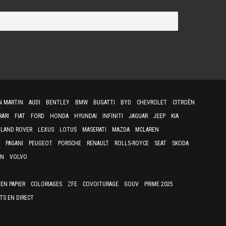
N MARTIN
AUDI
BENTLEY
BMW
BUGATTI
BYD
CHEVROLET
CITROËN
RARI
FIAT
FORD
HONDA
HYUNDAI
INFINITI
JAGUAR
JEEP
KIA
LAND ROVER
LEXUS
LOTUS
MASERATI
MAZDA
MCLAREN
PAGANI
PEUGEOT
PORSCHE
RENAULT
ROLLS-ROYCE
SEAT
SKODA
EN
VOLVO
EN PAPIER
COLORIAGES
ZFE
COVOITURAGE
GOUV
PRIME 2025
TS EN DIRECT