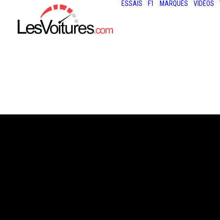
ESSAIS
F1
MARQUES
VIDÉOS
6 février 2018
PEUGEOT 308 G
PURETECH 225 E