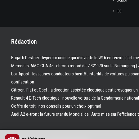
OCMST
ICS
Rédaction
Bugatti Destrier : hypercar unique qui réinvente le W16 en œuvre d’art m
Mercedes-AMG CLA 45 : chrono record de 7’32″070 sur le Nürburgring (
Loi Ripost : les jeunes conducteurs bientôt interdits de voitures puissa
confiscation
Citroën, Fiat et Opel : la direction assistée électrique peut provoquer un
Renault 4 E-Tech électrique : nouvelle voiture de la Gendarmerie nation
Coffre de toit : nos conseils pour un choix optimal
Audi A2 e-tron : la future star du Mondial de l’Auto mise sur l’efficience 
Les Voitures