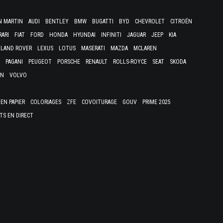
N MARTIN
AUDI
BENTLEY
BMW
BUGATTI
BYD
CHEVROLET
CITROËN
RARI
FIAT
FORD
HONDA
HYUNDAI
INFINITI
JAGUAR
JEEP
KIA
LAND ROVER
LEXUS
LOTUS
MASERATI
MAZDA
MCLAREN
PAGANI
PEUGEOT
PORSCHE
RENAULT
ROLLS-ROYCE
SEAT
SKODA
EN
VOLVO
EN PAPIER
COLORIAGES
ZFE
COVOITURAGE
GOUV
PRIME 2025
TS EN DIRECT