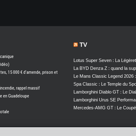
TV
écanique
Lotus Super Seven : La Légère
vidéo)
La BYD Denza Z : quand la super
ntes, 15 000 € d’amende, prison et
Le Mans Classic Legend 2026 :
Spa Classic : Le Temple du Sp
 incendie, rappel massif
Lamborghini Diablo GT : Le Di
ale en Guadeloupe
Lamborghini Urus SE Performa
Mercedes-AMG GT : Le Coupé 
totale