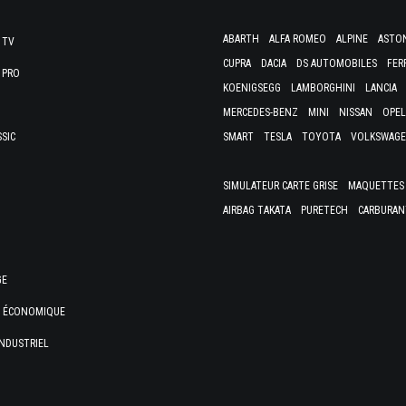
ABARTH
ALFA ROMEO
ALPINE
ASTO
 TV
CUPRA
DACIA
DS AUTOMOBILES
FER
 PRO
KOENIGSEGG
LAMBORGHINI
LANCIA
MERCEDES-BENZ
MINI
NISSAN
OPEL
SSIC
SMART
TESLA
TOYOTA
VOLKSWAG
SIMULATEUR CARTE GRISE
MAQUETTES 
AIRBAG TAKATA
PURETECH
CARBURAN
GE
E ÉCONOMIQUE
NDUSTRIEL