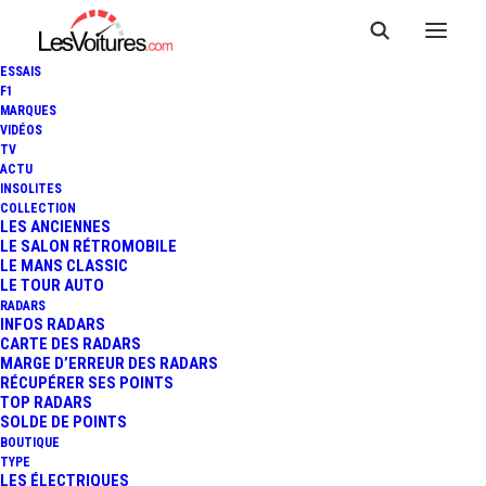
ESSAIS
21 mai 2026
F1
STELLANTIS : DS
MARQUES
VIDÉOS
TV
AUTOMOBILES
ACTU
INSOLITES
RELÉGUÉE, L’EUROPE
COLLECTION
LES ANCIENNES
SACRIFIÉE ET LES
LE SALON RÉTROMOBILE
LE MANS CLASSIC
CHINOIS EN RENFORT
LE TOUR AUTO
RADARS
INFOS RADARS
CARTE DES RADARS
MARGE D’ERREUR DES RADARS
RÉCUPÉRER SES POINTS
TOP RADARS
SOLDE DE POINTS
BOUTIQUE
TYPE
Abarth
est une marque italienne célèbre pour ses
LES ÉLECTRIQUES