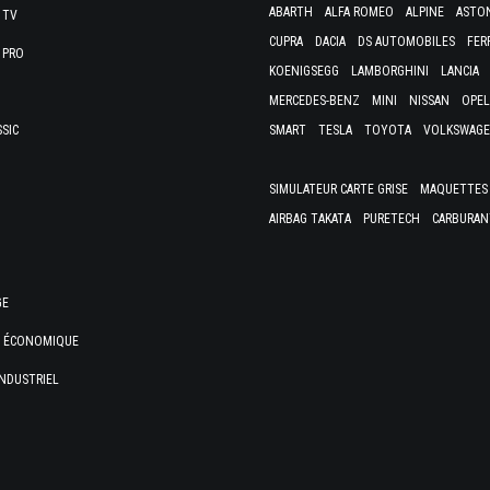
ABARTH
ALFA ROMEO
ALPINE
ASTO
 TV
CUPRA
DACIA
DS AUTOMOBILES
FER
 PRO
KOENIGSEGG
LAMBORGHINI
LANCIA
MERCEDES-BENZ
MINI
NISSAN
OPEL
SSIC
SMART
TESLA
TOYOTA
VOLKSWAG
SIMULATEUR CARTE GRISE
MAQUETTES 
AIRBAG TAKATA
PURETECH
CARBURAN
GE
E ÉCONOMIQUE
NDUSTRIEL