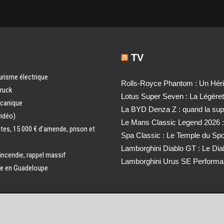
TV
urisme électrique
Rolls-Royce Phantom : Un Héri
truck
Lotus Super Seven : La Légère
écanique
La BYD Denza Z : quand la super
vidéo)
Le Mans Classic Legend 2026 :
ntes, 15 000 € d’amende, prison et
Spa Classic : Le Temple du Sp
Lamborghini Diablo GT : Le Di
 incendie, rappel massif
Lamborghini Urus SE Performa
ale en Guadeloupe