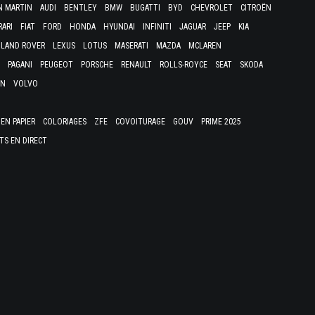
N MARTIN
AUDI
BENTLEY
BMW
BUGATTI
BYD
CHEVROLET
CITROËN
RARI
FIAT
FORD
HONDA
HYUNDAI
INFINITI
JAGUAR
JEEP
KIA
LAND ROVER
LEXUS
LOTUS
MASERATI
MAZDA
MCLAREN
PAGANI
PEUGEOT
PORSCHE
RENAULT
ROLLS-ROYCE
SEAT
SKODA
EN
VOLVO
EN PAPIER
COLORIAGES
ZFE
COVOITURAGE
GOUV
PRIME 2025
TS EN DIRECT