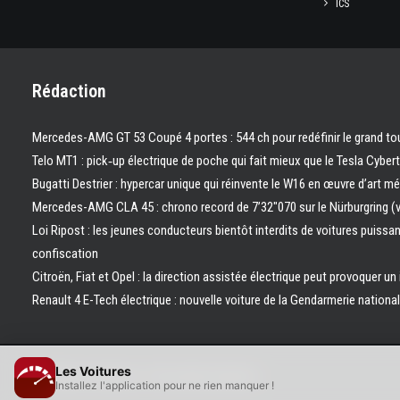
ICS
Rédaction
Mercedes-AMG GT 53 Coupé 4 portes : 544 ch pour redéfinir le grand to
Telo MT1 : pick‑up électrique de poche qui fait mieux que le Tesla Cyber
Bugatti Destrier : hypercar unique qui réinvente le W16 en œuvre d’art m
Mercedes-AMG CLA 45 : chrono record de 7’32″070 sur le Nürburgring (
Loi Ripost : les jeunes conducteurs bientôt interdits de voitures puissa
confiscation
Citroën, Fiat et Opel : la direction assistée électrique peut provoquer un
Renault 4 E-Tech électrique : nouvelle voiture de la Gendarmerie nation
Les Voitures
© 2026 Les Voitures. | Tous droits réservés.
Installez l'application pour ne rien manquer !