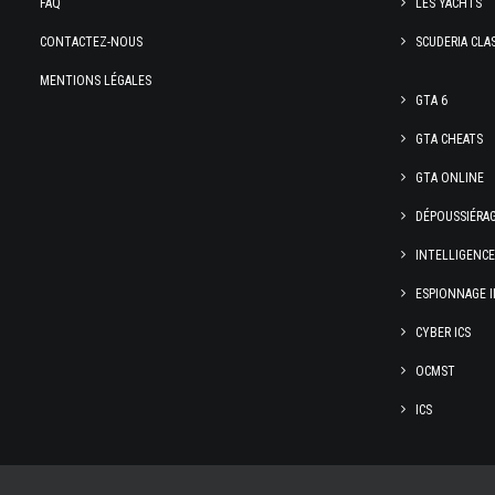
FAQ
LES YACHTS
CONTACTEZ-NOUS
SCUDERIA CLA
MENTIONS LÉGALES
GTA 6
GTA CHEATS
GTA ONLINE
DÉPOUSSIÉRA
INTELLIGENC
ESPIONNAGE I
CYBER ICS
OCMST
ICS