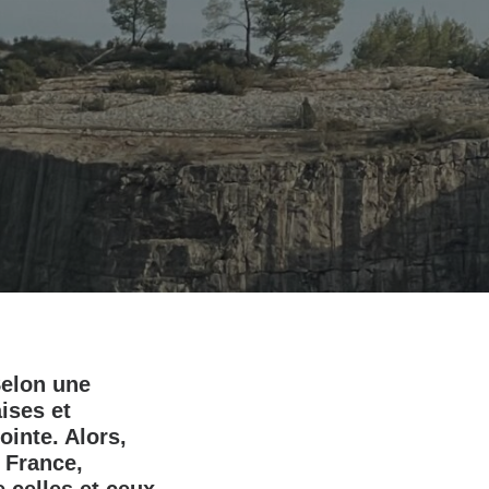
Selon une
ises et
ointe. Alors,
 France,