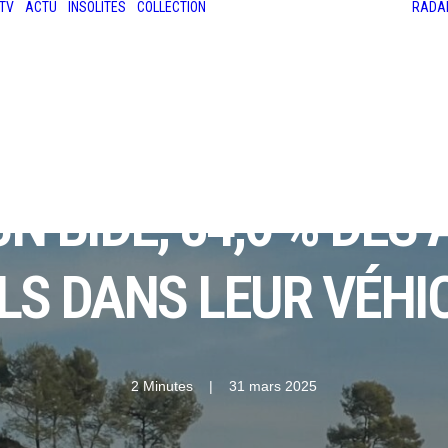
TV
ACTU
INSOLITES
COLLECTION
RADA
LES ANCIENNES
LE SALON RÉTROMOBILE
LE MANS CLASSIC
LE TOUR AUTO
N BIDE, 84,6 % DE
LS DANS LEUR VÉHI
2 Minutes
|
31 mars 2025