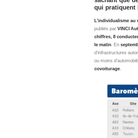
sachant que d
qui pratiquent
L’individualisme au 
publiés par
VINCI Au
chiffres, 8 conducte
le matin
. En
septemb
d’infrastructures auto
ou moins d’automobilis
covoiturage
.