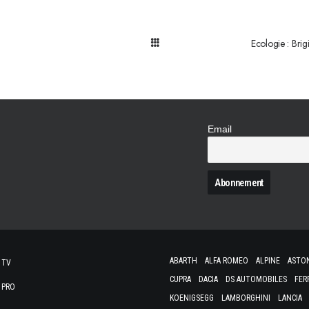
Ecologie : Brig
Email
N
ABARTH
ALFA ROMEO
ALPINE
ASTO
 TV
CUPRA
DACIA
DS AUTOMOBILES
FER
 PRO
KOENIGSEGG
LAMBORGHINI
LANCIA