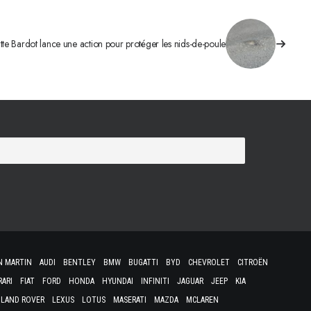
itte Bardot lance une action pour protéger les nids-de-poule
N MARTIN
AUDI
BENTLEY
BMW
BUGATTI
BYD
CHEVROLET
CITROËN
RARI
FIAT
FORD
HONDA
HYUNDAI
INFINITI
JAGUAR
JEEP
KIA
LAND ROVER
LEXUS
LOTUS
MASERATI
MAZDA
MCLAREN