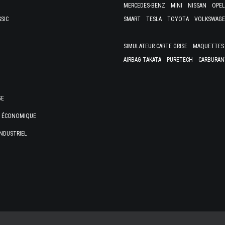
MERCEDES-BENZ
MINI
NISSAN
OPEL
SSIC
SMART
TESLA
TOYOTA
VOLKSWAG
SIMULATEUR CARTE GRISE
MAQUETTES 
AIRBAG TAKATA
PURETECH
CARBURAN
GE
E ÉCONOMIQUE
NDUSTRIEL