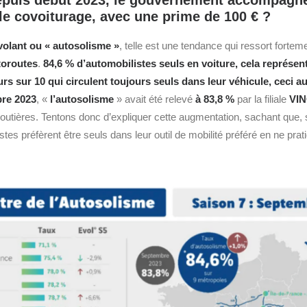
epuis début 2023, le gouvernement accompagne 
 le covoiturage, avec une prime de 100 € ?
volant ou « autosolisme »
, telle est une tendance qui ressort fortem
toroutes
.
84,6 % d’automobilistes seuls en voiture, cela représent
urs sur 10 qui circulent toujours seuls dans leur véhicule, ceci a
re 2023
, «
l’autosolisme
» avait été relevé
à 83,8 %
par la filiale
VIN
routières. Tentons donc d’expliquer cette augmentation, sachant que, 
tes préfèrent être seuls dans leur outil de mobilité préféré en ne prat