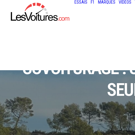
ESSAIS
F1
MARQUES
VIDÉOS
COVOITURAGE : U
SEU