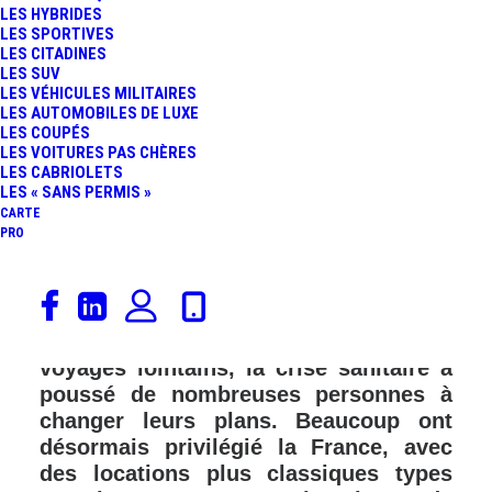
LES HYBRIDES
LES SPORTIVES
LES CITADINES
LES SUV
LES VÉHICULES MILITAIRES
LES AUTOMOBILES DE LUXE
LES COUPÉS
LES VOITURES PAS CHÈRES
LES CABRIOLETS
LES « SANS PERMIS »
CARTE
PRO
La crise du Coronavirus a bouleversé
les plans de vacances de nombreux
Français. Si certains envisageaient des
voyages lointains, la crise sanitaire a
poussé de nombreuses personnes à
changer leurs plans. Beaucoup ont
désormais privilégié la France, avec
des locations plus classiques types