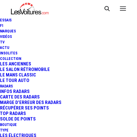
ESSAIS
F1
MARQUES
VIDÉOS
TV
ACTU
REMORQUE : NOS CONSEILS
INSOLITES
COLLECTION
POUR PARTIR EN VACANCES
LES ANCIENNES
LE SALON RÉTROMOBILE
LE MANS CLASSIC
EN TOUTE SÉCURITÉ
LE TOUR AUTO
RADARS
INFOS RADARS
CARTE DES RADARS
4 Minutes
|
30 juillet 2020
MARGE D’ERREUR DES RADARS
RÉCUPÉRER SES POINTS
TOP RADARS
SOLDE DE POINTS
BOUTIQUE
TYPE
LES ÉLECTRIQUES
FR