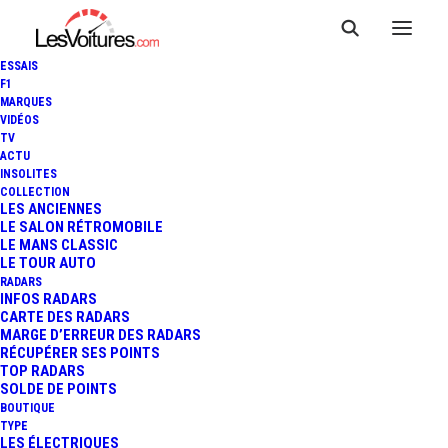
ESSAIS
F1
MARQUES
VIDÉOS
VIDÉO : CÉLÉBRONS LES 250
TV
ACTU
ANS DES ÉTATS-UNIS AVEC
INSOLITES
COLLECTION
« THE AMERICAN DREAM », LA
LES ANCIENNES
LE SALON RÉTROMOBILE
LE MANS CLASSIC
VOITURE LA PLUS LONGUE
LE TOUR AUTO
RADARS
DU MONDE
INFOS RADARS
CARTE DES RADARS
MARGE D’ERREUR DES RADARS
RÉCUPÉRER SES POINTS
TOP RADARS
4 Minutes
|
4 juillet 2026
SOLDE DE POINTS
BOUTIQUE
TYPE
LES ÉLECTRIQUES