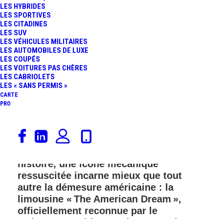
LES HYBRIDES
LES SPORTIVES
FR
LES CITADINES
LES SUV
LES VÉHICULES MILITAIRES
LES AUTOMOBILES DE LUXE
LES COUPÉS
LES VOITURES PAS CHÈRES
LES CABRIOLETS
LES « SANS PERMIS »
CARTE
PRO
En ce 4 juillet 2026, alors que les
États-Unis célèbrent à la fois la fête de
l’Indépendance et les 250 ans de leur
histoire, une icône mécanique
ressuscitée incarne mieux que tout
autre la démesure américaine : la
limousine « The American Dream »,
officiellement reconnue par le