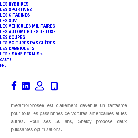
LES HYBRIDES
LES SPORTIVES
FR
LES CITADINES
LES SUV
LES VÉHICULES MILITAIRES
LES AUTOMOBILES DE LUXE
LES COUPÉS
LES VOITURES PAS CHÈRES
LES CABRIOLETS
LES « SANS PERMIS »
CARTE
PRO
Entre la
Ford
Mustang
et Shelby, c’est une véritable
histoire d’amour depuis 50 ans ! En 1967, la première
Super Snake était née et depuis, la pony car
métamorphosée est clairement devenue un fantasme
pour tous les passionnés de voitures américaines et les
autres. Pour ses 50 ans, Shelby propose deux
puissantes optimisations.