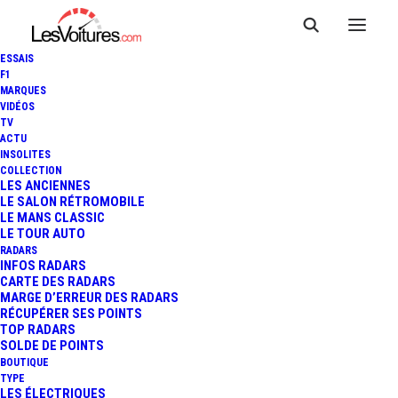
ESSAIS
F1
MARQUES
VIDÉOS
FORD MUSTANG SHELBY
TV
ACTU
SUPER SNAKE : UNE
INSOLITES
COLLECTION
TONITRUANTE SÉRIE LIMITÉE
LES ANCIENNES
LE SALON RÉTROMOBILE
LE MANS CLASSIC
"50TH ANNIVERSARY"
LE TOUR AUTO
RADARS
DÉBARQUE !
INFOS RADARS
CARTE DES RADARS
MARGE D’ERREUR DES RADARS
RÉCUPÉRER SES POINTS
TOP RADARS
2 Minutes
|
21 janvier 2017
SOLDE DE POINTS
BOUTIQUE
TYPE
LES ÉLECTRIQUES