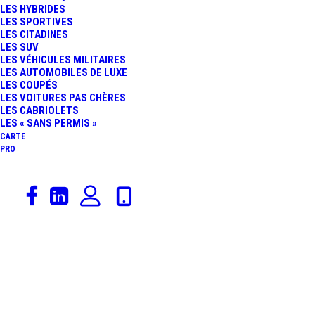
LES HYBRIDES
LES SPORTIVES
LES CITADINES
LES SUV
LES VÉHICULES MILITAIRES
LES AUTOMOBILES DE LUXE
LES COUPÉS
Carburants
LES VOITURES PAS CHÈRES
LES CABRIOLETS
Accueil
Archive by Category "Carburants"
Page 3
LES « SANS PERMIS »
CARTE
PRO
Stations essence Cauffry
by Thomas Martin