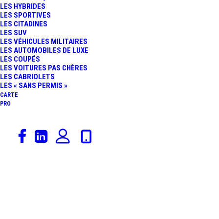
LES HYBRIDES
LES SPORTIVES
LES CITADINES
LES SUV
LES VÉHICULES MILITAIRES
LES AUTOMOBILES DE LUXE
LES COUPÉS
Radars tronçon
LES VOITURES PAS CHÈRES
LES CABRIOLETS
Accueil
Archive by Category "Radars tronçon"
Page 3
LES « SANS PERMIS »
CARTE
PRO
Radar Vitesse Moyenne
DIVION RD301
Ce radar est installé sur la