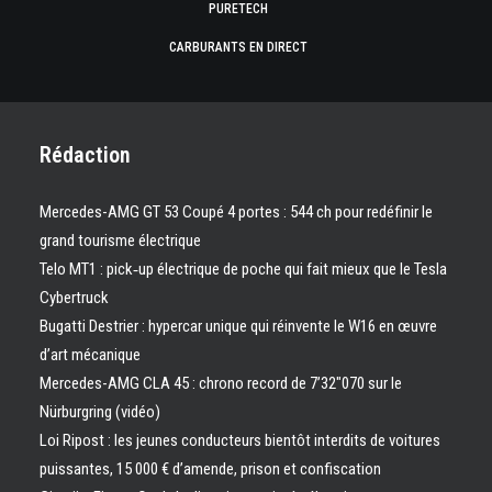
PURETECH
CARBURANTS EN DIRECT
Rédaction
Mercedes-AMG GT 53 Coupé 4 portes : 544 ch pour redéfinir le
grand tourisme électrique
Telo MT1 : pick‑up électrique de poche qui fait mieux que le Tesla
Cybertruck
Bugatti Destrier : hypercar unique qui réinvente le W16 en œuvre
d’art mécanique
Mercedes-AMG CLA 45 : chrono record de 7’32″070 sur le
Nürburgring (vidéo)
Loi Ripost : les jeunes conducteurs bientôt interdits de voitures
puissantes, 15 000 € d’amende, prison et confiscation