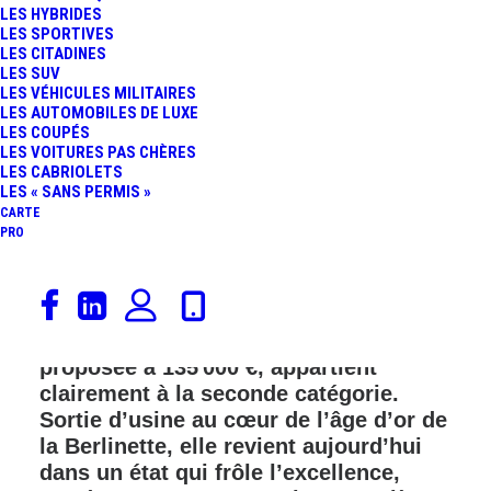
LES HYBRIDES
FR
LES SPORTIVES
LES CITADINES
LES SUV
LES VÉHICULES MILITAIRES
LES AUTOMOBILES DE LUXE
LES COUPÉS
LES VOITURES PAS CHÈRES
LES CABRIOLETS
LES « SANS PERMIS »
CARTE
PRO
ll y a des Alpine A110 qui racontent
une histoire, et il y a celles qui la
prolongent. Cette A110 1600 S de 1971,
proposée à 135 000 €, appartient
clairement à la seconde catégorie.
Sortie d’usine au cœur de l’âge d’or de
la Berlinette, elle revient aujourd’hui
dans un état qui frôle l’excellence,