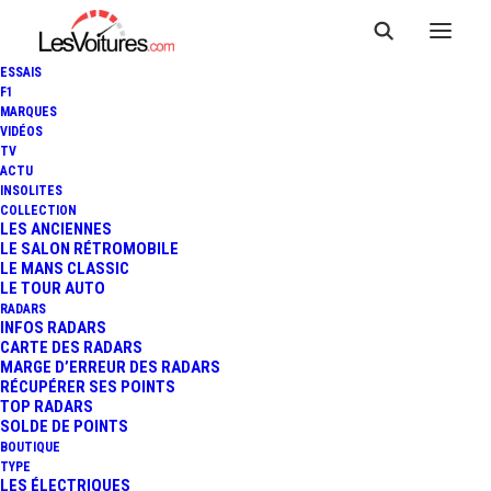
ESSAIS
F1
MARQUES
VIDÉOS
TV
ALPINE A110 : UNE
ACTU
INSOLITES
BERLINETTE 1600 S
COLLECTION
LES ANCIENNES
LE SALON RÉTROMOBILE
PRÉPARÉE FERRY À VENDRE
LE MANS CLASSIC
LE TOUR AUTO
135 000 €
RADARS
INFOS RADARS
CARTE DES RADARS
MARGE D’ERREUR DES RADARS
RÉCUPÉRER SES POINTS
4 Minutes
|
25 mai 2026
TOP RADARS
SOLDE DE POINTS
BOUTIQUE
TYPE
LES ÉLECTRIQUES