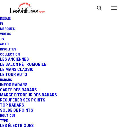
ESSAIS
F1
MARQUES
VIDÉOS
ASTON MARTIN DB5 : DE 900
TV
ACTU
À 1 MILLION £, LA
INSOLITES
COLLECTION
RESTAURATION ÉMOUVANTE
LES ANCIENNES
LE SALON RÉTROMOBILE
LE MANS CLASSIC
DE LA VOITURE DE JAMES
LE TOUR AUTO
RADARS
BOND
INFOS RADARS
CARTE DES RADARS
MARGE D’ERREUR DES RADARS
RÉCUPÉRER SES POINTS
TOP RADARS
4 Minutes
|
7 décembre 2025
SOLDE DE POINTS
BOUTIQUE
TYPE
LES ÉLECTRIQUES