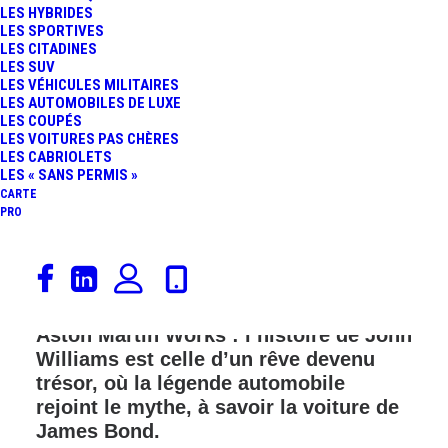
LES HYBRIDES
LES SPORTIVES
FR
LES CITADINES
LES SUV
LES VÉHICULES MILITAIRES
LES AUTOMOBILES DE LUXE
LES COUPÉS
LES VOITURES PAS CHÈRES
LES CABRIOLETS
LES « SANS PERMIS »
CARTE
PRO
Une Aston Martin DB5 achetée 900 £ en
1973, oubliée pendant près de
cinquante ans, puis restaurée par
Aston Martin Works : l’histoire de John
Williams est celle d’un rêve devenu
trésor, où la légende automobile
rejoint le mythe, à savoir la voiture de
James Bond.