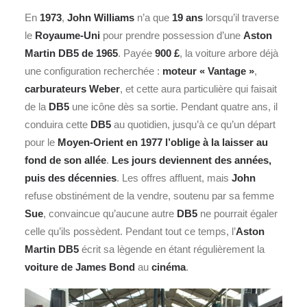
En
1973
,
John Williams
n’a que
19 ans
lorsqu’il traverse
le
Royaume-Uni
pour prendre possession d’une
Aston
Martin
DB5 de 1965
. Payée
900 £
, la voiture arbore déjà
une configuration recherchée :
moteur « Vantage »
,
carburateurs Weber
, et cette aura particulière qui faisait
de la
DB5
une icône dès sa sortie. Pendant quatre ans, il
conduira cette
DB5
au quotidien, jusqu’à ce qu’un départ
pour le
Moyen-Orient en 1977 l’oblige à la laisser au
fond de son allée
.
Les jours deviennent des années,
puis des décennies
. Les offres affluent, mais
John
refuse obstinément de la vendre, soutenu par sa femme
Sue
, convaincue qu’aucune autre
DB5
ne pourrait égaler
celle qu’ils possèdent. Pendant tout ce temps, l’
Aston
Martin DB5
écrit sa lègende en étant régulièrement la
voiture de James Bond
au
cinéma
.