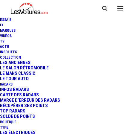
ESSAIS
F1
MARQUES
VIDÉOS
TV
ACTU
INSOLITES
COLLECTION
LES ANCIENNES
LE SALON RÉTROMOBILE
LE MANS CLASSIC
LE TOUR AUTO
RADARS
INFOS RADARS
CARTE DES RADARS
MARGE D’ERREUR DES RADARS
RÉCUPÉRER SES POINTS
TOP RADARS
6 avril 2017
SOLDE DE POINTS
BOUTIQUE
MERCEDES-AMG GLC 63
TYPE
LES ÉLECTRIQUES