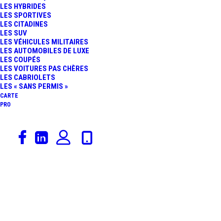
LES HYBRIDES
DÉPLACEMENT : À
LES SPORTIVES
LES CITADINES
LES SUV
TÉLÉCHARGER POUR
LES VÉHICULES MILITAIRES
LES AUTOMOBILES DE LUXE
LES COUPÉS
TOUTE LA FRANCE
LES VOITURES PAS CHÈRES
LES CABRIOLETS
LES « SANS PERMIS »
CARTE
PRO
20 mars 2021
Actualités Automobiles
,
Police & Gendarmerie
,
Polémiques
,
Politique
Confinement Coronavirus
ATTESTATION DE
DÉPLACEMENT : À