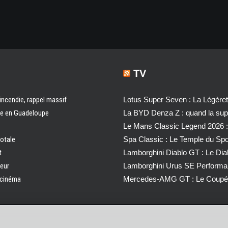
TV
 incendie, rappel massif
Lotus Super Seven : La Légère
ale en Guadeloupe
La BYD Denza Z : quand la super
Le Mans Classic Legend 2026 :
totale
Spa Classic : Le Temple du Sp
t
Lamborghini Diablo GT : Le Di
ueur
Lamborghini Urus SE Performa
u cinéma
Mercedes-AMG GT : Le Coupé 