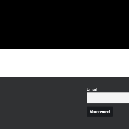
 LÉGENDE
Email
N