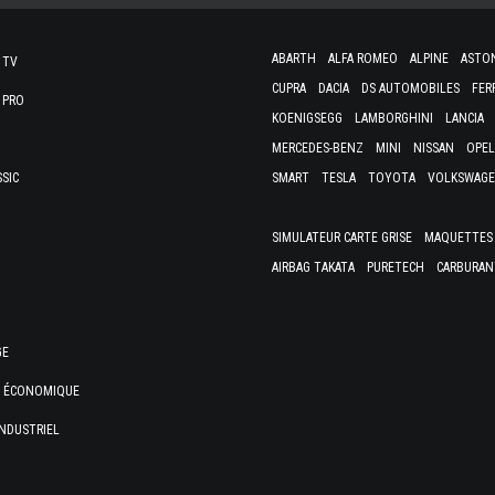
ABARTH
ALFA ROMEO
ALPINE
ASTO
 TV
CUPRA
DACIA
DS AUTOMOBILES
FER
 PRO
KOENIGSEGG
LAMBORGHINI
LANCIA
MERCEDES-BENZ
MINI
NISSAN
OPEL
SSIC
SMART
TESLA
TOYOTA
VOLKSWAG
SIMULATEUR CARTE GRISE
MAQUETTES 
AIRBAG TAKATA
PURETECH
CARBURAN
GE
E ÉCONOMIQUE
NDUSTRIEL