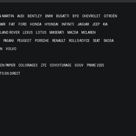
N MARTIN
AUDI
BENTLEY
BMW
BUGATTI
BYD
CHEVROLET
CITROËN
RARI
FIAT
FORD
HONDA
HYUNDAI
INFINITI
JAGUAR
JEEP
KIA
LAND ROVER
LEXUS
LOTUS
MASERATI
MAZDA
MCLAREN
PAGANI
PEUGEOT
PORSCHE
RENAULT
ROLLS-ROYCE
SEAT
SKODA
EN
VOLVO
EN PAPIER
COLORIAGES
ZFE
COVOITURAGE
GOUV
PRIME 2025
TS EN DIRECT