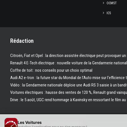
OCMST
ICS
Rédaction
Citroën, Fiat et Opel : la direction assistée électrique peut provoquer un
Renault 4 E-Tech électrique : nouvelle voiture de la Gendarmerie nation
Coffre de toit : nos conseils pour un choix optimal
Audi A2 e-tron : la future star du Mondial de l’Auto mise sur l’efficience 
Vidéo : la Gendarmerie nationale déploie une Audi RS 3 saisie à un bandi
Voitures électriques : hausse des ventes de 120 %, Renault grand vainq
Drive : le 5 août, UGC rend hommage à Kavinsky en ressortant le film a
Les Voitures
© 2026 Les Voitures. | Tous droits réservés.
Installez l'application pour ne rien manquer !