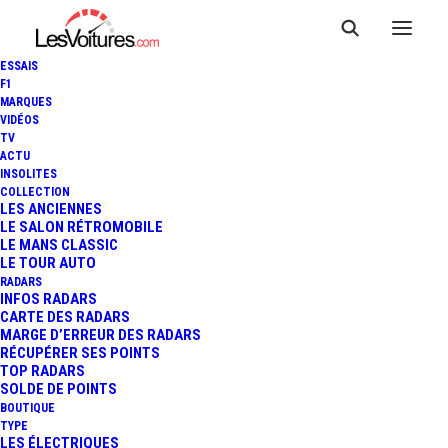
ESSAIS
F1
MARQUES
VIDÉOS
TV
ACTU
INSOLITES
COLLECTION
LES ANCIENNES
LE SALON RÉTROMOBILE
LE MANS CLASSIC
LE TOUR AUTO
RADARS
INFOS RADARS
CARTE DES RADARS
MARGE D’ERREUR DES RADARS
RÉCUPÉRER SES POINTS
TOP RADARS
25 avril 2021
SOLDE DE POINTS
BOUTIQUE
FORMULA E – E-PRIX DE
TYPE
LES ÉLECTRIQUES