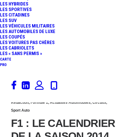
LES HYBRIDES
NICO ROSBERG
LES SPORTIVES
LES CITADINES
LES SUV
S’IMPOSE POUR
LES VÉHICULES MILITAIRES
LES AUTOMOBILES DE LUXE
LES COUPÉS
L’HONNEUR…
LES VOITURES PAS CHÈRES
LES CABRIOLETS
LES « SANS PERMIS »
CARTE
PRO
28 septembre 2013
Rédaction
,
Formule 1
,
Actualités Automobiles
,
Circuits
,
Sport Auto
F1 : LE CALENDRIER
DE LA SAISON 2014