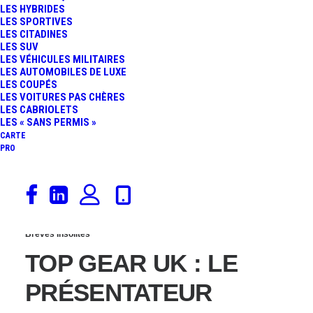
LES HYBRIDES
JEREMY CLARKSON,
LES SPORTIVES
LES CITADINES
LES SUV
JAMES MAY ET RICHARD
LES VÉHICULES MILITAIRES
LES AUTOMOBILES DE LUXE
LES COUPÉS
HAMMOND DE RETOUR
LES VOITURES PAS CHÈRES
LES CABRIOLETS
LE 18 NOVEMBRE
LES « SANS PERMIS »
CARTE
PRO
5 juillet 2016
Brèves Insolites
TOP GEAR UK : LE
PRÉSENTATEUR