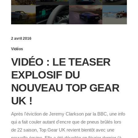
2 avril 2016
Vidéos
VIDÉO : LE TEASER
EXPLOSIF DU
NOUVEAU TOP GEAR
UK !
Après l'éviction de Jeremy Clarkson par la BBC, une info
qui a fait couler autant d'encre que de pneus brûlés lors
de 22 saison, Top Gear UK revient bientôt avec une
nouvelle équipe. Elle a été dévoilée en février dernier (à