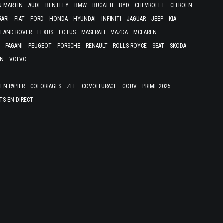
N MARTIN
AUDI
BENTLEY
BMW
BUGATTI
BYD
CHEVROLET
CITROËN
RARI
FIAT
FORD
HONDA
HYUNDAI
INFINITI
JAGUAR
JEEP
KIA
LAND ROVER
LEXUS
LOTUS
MASERATI
MAZDA
MCLAREN
PAGANI
PEUGEOT
PORSCHE
RENAULT
ROLLS-ROYCE
SEAT
SKODA
EN
VOLVO
EN PAPIER
COLORIAGES
ZFE
COVOITURAGE
GOUV
PRIME 2025
TS EN DIRECT