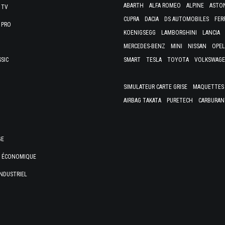
ABARTH
ALFA ROMEO
ALPINE
ASTO
 TV
CUPRA
DACIA
DS AUTOMOBILES
FER
 PRO
KOENIGSEGG
LAMBORGHINI
LANCIA
MERCEDES-BENZ
MINI
NISSAN
OPEL
SSIC
SMART
TESLA
TOYOTA
VOLKSWAG
SIMULATEUR CARTE GRISE
MAQUETTES 
AIRBAG TAKATA
PURETECH
CARBURAN
GE
E ÉCONOMIQUE
NDUSTRIEL