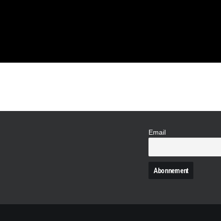
R
OTRE
Email
N