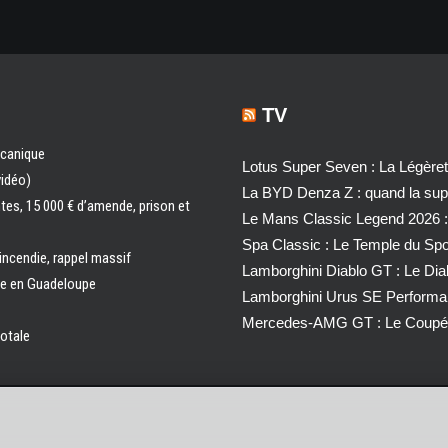
TV
écanique
Lotus Super Seven : La Légère
vidéo)
La BYD Denza Z : quand la super
ntes, 15 000 € d’amende, prison et
Le Mans Classic Legend 2026 :
Spa Classic : Le Temple du Sp
 incendie, rappel massif
Lamborghini Diablo GT : Le Di
ale en Guadeloupe
Lamborghini Urus SE Performa
Mercedes-AMG GT : Le Coupé 
totale