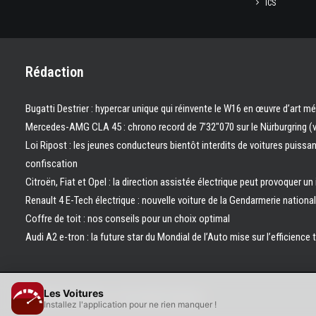
ICS
Rédaction
Bugatti Destrier : hypercar unique qui réinvente le W16 en œuvre d’art m
Mercedes-AMG CLA 45 : chrono record de 7’32″070 sur le Nürburgring (
Loi Ripost : les jeunes conducteurs bientôt interdits de voitures puissa
confiscation
Citroën, Fiat et Opel : la direction assistée électrique peut provoquer un
Renault 4 E-Tech électrique : nouvelle voiture de la Gendarmerie nation
Coffre de toit : nos conseils pour un choix optimal
Audi A2 e-tron : la future star du Mondial de l’Auto mise sur l’efficience 
Les Voitures
© 2026 Les Voitures. | Tous droits réservés.
Installez l'application pour ne rien manquer !