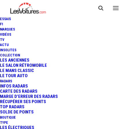
ESSAIS
F1
MARQUES
VIDÉOS
TV
ACTU
INSOLITES
COLLECTION
LES ANCIENNES
LE SALON RÉTROMOBILE
LE MANS CLASSIC
LE TOUR AUTO
RADARS
INFOS RADARS
CARTE DES RADARS
MARGE D’ERREUR DES RADARS
RÉCUPÉRER SES POINTS
TOP RADARS
13 février 2019
SOLDE DE POINTS
BOUTIQUE
BMW X3 M ET X4 M : LE
TYPE
LES ÉLECTRIQUES