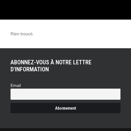
9 novembre 2018
MERCEDES-BENZ
Rien trouvé.
CLASSE X : PLACE AU V6
350 D, ESSAI
ABONNEZ-VOUS À NOTRE LETTRE
D'INFORMATION
Email