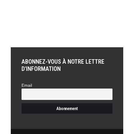
UNCODE.initRow(document.getElementById("row-
unique-2"));
ABONNEZ-VOUS À NOTRE LETTRE
D'INFORMATION
Email