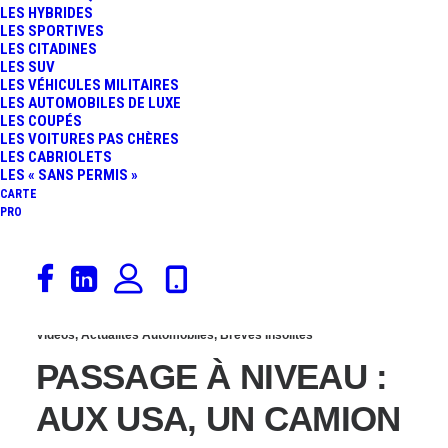
LES HYBRIDES
COLLISION MORTELLE
LES SPORTIVES
LES CITADINES
LES SUV
ENTRE UN TGV ET UN
LES VÉHICULES MILITAIRES
LES AUTOMOBILES DE LUXE
LES COUPÉS
POIDS LOURD À UN
LES VOITURES PAS CHÈRES
LES CABRIOLETS
PASSAGE À NIVEAU
LES « SANS PERMIS »
CARTE
PRO
(VIDÉO)
24 juin 2022
Vidéos
,
Actualités Automobiles
,
Brèves Insolites
PASSAGE À NIVEAU :
AUX USA, UN CAMION