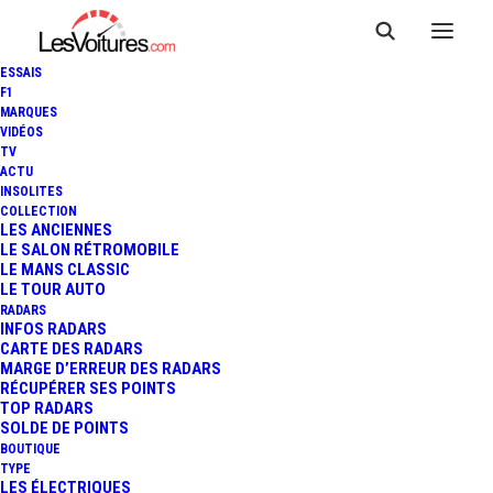
ESSAIS
F1
MARQUES
VIDÉOS
TV
ACTU
INSOLITES
COLLECTION
LES ANCIENNES
LE SALON RÉTROMOBILE
LE MANS CLASSIC
LE TOUR AUTO
RADARS
INFOS RADARS
CARTE DES RADARS
MARGE D’ERREUR DES RADARS
RÉCUPÉRER SES POINTS
TOP RADARS
23 janvier 2014
SOLDE DE POINTS
BOUTIQUE
PORSCHE 911 TURBO S :
TYPE
LES ÉLECTRIQUES