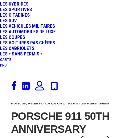
LES HYBRIDES
« S » COMME
LES SPORTIVES
LES CITADINES
LES SUV
SAVOUREUSE
LES VÉHICULES MILITAIRES
LES AUTOMOBILES DE LUXE
LES COUPÉS
DÉMESURE…
LES VOITURES PAS CHÈRES
LES CABRIOLETS
LES « SANS PERMIS »
CARTE
PRO
4 juin 2013
Porsche
,
Rédaction
,
À LA UNE
Actualités Automobiles
PORSCHE 911 50TH
ANNIVERSARY