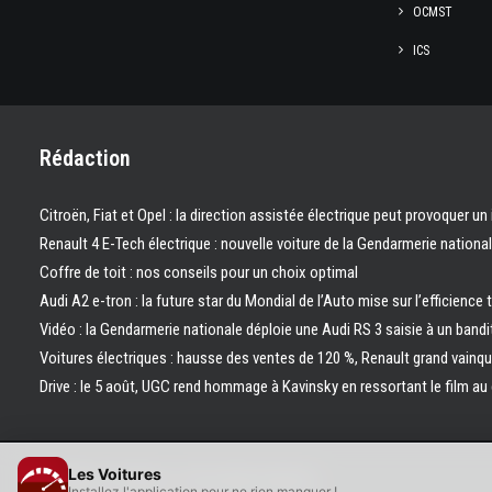
OCMST
ICS
Rédaction
Citroën, Fiat et Opel : la direction assistée électrique peut provoquer un
Renault 4 E-Tech électrique : nouvelle voiture de la Gendarmerie nation
Coffre de toit : nos conseils pour un choix optimal
Audi A2 e-tron : la future star du Mondial de l’Auto mise sur l’efficience 
Vidéo : la Gendarmerie nationale déploie une Audi RS 3 saisie à un bandi
Voitures électriques : hausse des ventes de 120 %, Renault grand vainq
Drive : le 5 août, UGC rend hommage à Kavinsky en ressortant le film a
Les Voitures
© 2026 Les Voitures. | Tous droits réservés.
Installez l'application pour ne rien manquer !