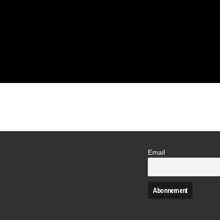
 SALON
 SA
IVE !
Email
N