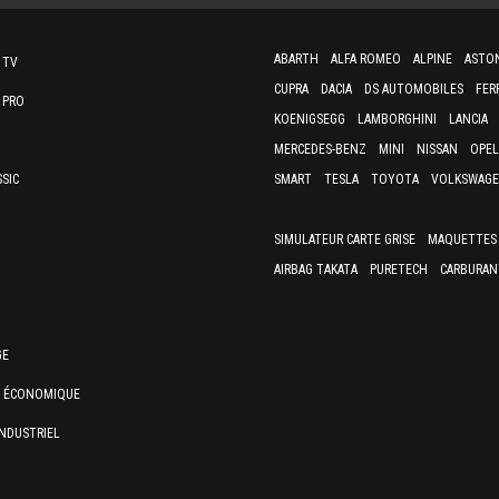
ABARTH
ALFA ROMEO
ALPINE
ASTO
 TV
CUPRA
DACIA
DS AUTOMOBILES
FER
 PRO
KOENIGSEGG
LAMBORGHINI
LANCIA
MERCEDES-BENZ
MINI
NISSAN
OPEL
SSIC
SMART
TESLA
TOYOTA
VOLKSWAG
SIMULATEUR CARTE GRISE
MAQUETTES 
AIRBAG TAKATA
PURETECH
CARBURAN
GE
E ÉCONOMIQUE
NDUSTRIEL