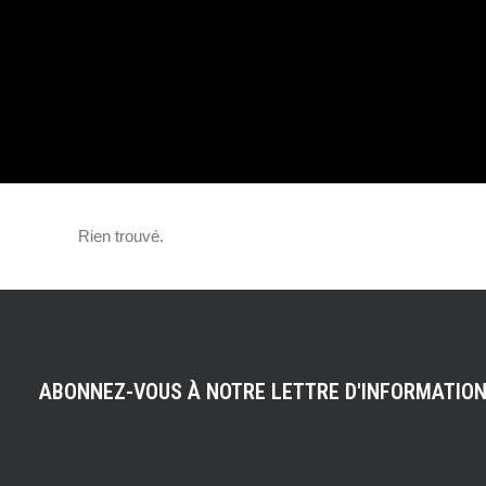
L’HYPERCAR DU
DE FRANCFORT
DÉVOILÉE DANS
Rien trouvé.
VERSION DÉFINIT
ABONNEZ-VOUS À NOTRE LETTRE D'INFORMATIO