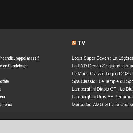
TV
 incendie, rappel massif
Lotus Super Seven : La Légère
ale en Guadeloupe
La BYD Denza Z : quand la super
Le Mans Classic Legend 2026 :
totale
Spa Classic : Le Temple du Sp
t
Lamborghini Diablo GT : Le Di
ueur
Lamborghini Urus SE Performa
u cinéma
Mercedes-AMG GT : Le Coupé 