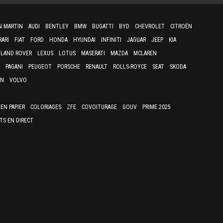
N MARTIN
AUDI
BENTLEY
BMW
BUGATTI
BYD
CHEVROLET
CITROËN
RARI
FIAT
FORD
HONDA
HYUNDAI
INFINITI
JAGUAR
JEEP
KIA
LAND ROVER
LEXUS
LOTUS
MASERATI
MAZDA
MCLAREN
PAGANI
PEUGEOT
PORSCHE
RENAULT
ROLLS-ROYCE
SEAT
SKODA
EN
VOLVO
EN PAPIER
COLORIAGES
ZFE
COVOITURAGE
GOUV
PRIME 2025
TS EN DIRECT