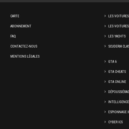
CARTE
LES VOITURES
ABONNEMENT
LES VOITURES
FAQ
LES YACHTS
CONTACTEZ-NOUS
SCUDERIA CLA
MENTIONS LÉGALES
GTA 6
GTA CHEATS
GTA ONLINE
DÉPOUSSIÉRA
INTELLIGENC
ESPIONNAGE I
CYBER ICS