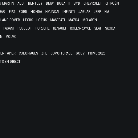
N MARTIN
AUDI
BENTLEY
BMW
BUGATTI
BYD
CHEVROLET
CITROËN
RARI
FIAT
FORD
HONDA
HYUNDAI
INFINITI
JAGUAR
JEEP
KIA
LAND ROVER
LEXUS
LOTUS
MASERATI
MAZDA
MCLAREN
PAGANI
PEUGEOT
PORSCHE
RENAULT
ROLLS-ROYCE
SEAT
SKODA
EN
VOLVO
EN PAPIER
COLORIAGES
ZFE
COVOITURAGE
GOUV
PRIME 2025
TS EN DIRECT