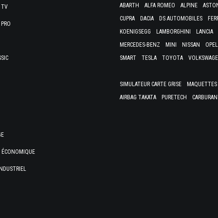
ABARTH
ALFA ROMEO
ALPINE
ASTO
 TV
CUPRA
DACIA
DS AUTOMOBILES
FER
 PRO
KOENIGSEGG
LAMBORGHINI
LANCIA
MERCEDES-BENZ
MINI
NISSAN
OPEL
SSIC
SMART
TESLA
TOYOTA
VOLKSWAG
SIMULATEUR CARTE GRISE
MAQUETTES 
AIRBAG TAKATA
PURETECH
CARBURAN
GE
E ÉCONOMIQUE
NDUSTRIEL