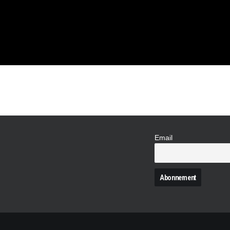
À NE PAS
Email
N