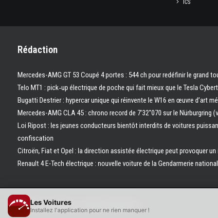
ICS
Rédaction
Mercedes-AMG GT 53 Coupé 4 portes : 544 ch pour redéfinir le grand to
Telo MT1 : pick‑up électrique de poche qui fait mieux que le Tesla Cyber
Bugatti Destrier : hypercar unique qui réinvente le W16 en œuvre d’art m
Mercedes-AMG CLA 45 : chrono record de 7’32″070 sur le Nürburgring (
Loi Ripost : les jeunes conducteurs bientôt interdits de voitures puissa
confiscation
Citroën, Fiat et Opel : la direction assistée électrique peut provoquer un
Renault 4 E-Tech électrique : nouvelle voiture de la Gendarmerie nation
Les Voitures
© 2026 Les Voitures. | Tous droits réservés.
Installez l'application pour ne rien manquer !