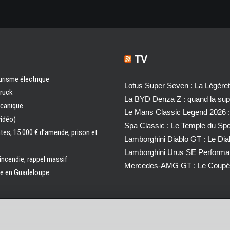
TV
urisme électrique
Lotus Super Seven : La Légère
truck
La BYD Denza Z : quand la super
écanique
Le Mans Classic Legend 2026 :
vidéo)
Spa Classic : Le Temple du Sp
ntes, 15 000 € d’amende, prison et
Lamborghini Diablo GT : Le Di
Lamborghini Urus SE Performa
 incendie, rappel massif
Mercedes-AMG GT : Le Coupé 
ale en Guadeloupe