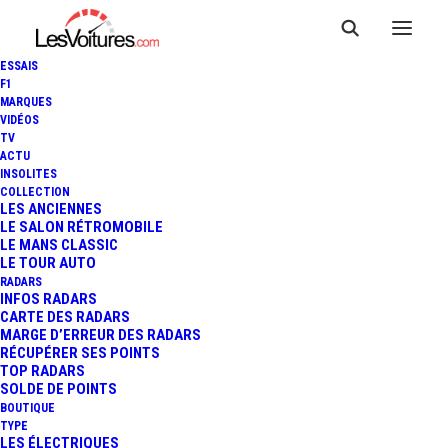
ESSAIS
F1
MARQUES
VIDÉOS
TV
ACTU
INSOLITES
COLLECTION
LES ANCIENNES
LE SALON RÉTROMOBILE
LE MANS CLASSIC
LE TOUR AUTO
RADARS
INFOS RADARS
CARTE DES RADARS
MARGE D’ERREUR DES RADARS
RÉCUPÉRER SES POINTS
TOP RADARS
4 juin 2013
SOLDE DE POINTS
BOUTIQUE
PORSCHE 911 50TH
TYPE
LES ÉLECTRIQUES