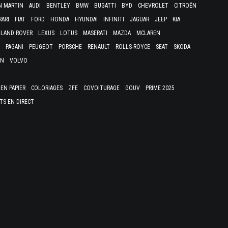
N MARTIN
AUDI
BENTLEY
BMW
BUGATTI
BYD
CHEVROLET
CITROËN
RARI
FIAT
FORD
HONDA
HYUNDAI
INFINITI
JAGUAR
JEEP
KIA
LAND ROVER
LEXUS
LOTUS
MASERATI
MAZDA
MCLAREN
PAGANI
PEUGEOT
PORSCHE
RENAULT
ROLLS-ROYCE
SEAT
SKODA
EN
VOLVO
EN PAPIER
COLORIAGES
ZFE
COVOITURAGE
GOUV
PRIME 2025
TS EN DIRECT