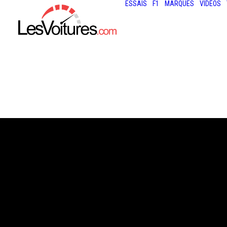
ESSAIS
F1
MARQUES
VIDÉOS
5 février 2021
VIDÉO : JUSTIN
POSSÈDE UNE R