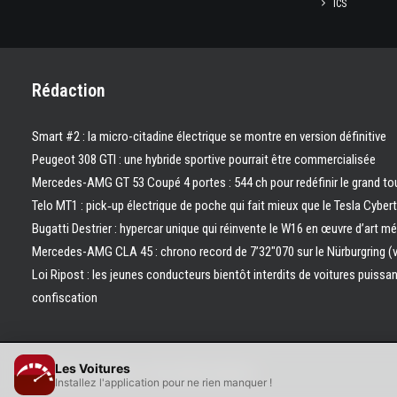
ICS
Rédaction
Smart #2 : la micro-citadine électrique se montre en version définitive
Peugeot 308 GTI : une hybride sportive pourrait être commercialisée
Mercedes-AMG GT 53 Coupé 4 portes : 544 ch pour redéfinir le grand to
Telo MT1 : pick‑up électrique de poche qui fait mieux que le Tesla Cyber
Bugatti Destrier : hypercar unique qui réinvente le W16 en œuvre d’art m
Mercedes-AMG CLA 45 : chrono record de 7’32″070 sur le Nürburgring (
Loi Ripost : les jeunes conducteurs bientôt interdits de voitures puissa
confiscation
Les Voitures
© 2026 Les Voitures. | Tous droits réservés.
Installez l'application pour ne rien manquer !