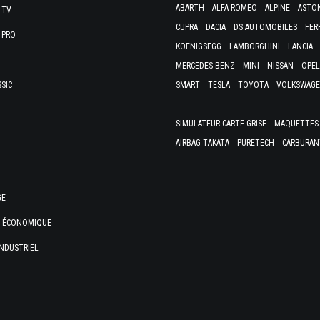
ABARTH
ALFA ROMEO
ALPINE
ASTO
 TV
CUPRA
DACIA
DS AUTOMOBILES
FER
 PRO
KOENIGSEGG
LAMBORGHINI
LANCIA
MERCEDES-BENZ
MINI
NISSAN
OPEL
SSIC
SMART
TESLA
TOYOTA
VOLKSWAG
SIMULATEUR CARTE GRISE
MAQUETTES 
AIRBAG TAKATA
PURETECH
CARBURAN
GE
E ÉCONOMIQUE
NDUSTRIEL