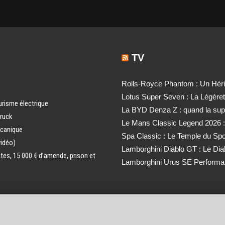
TV
Rolls-Royce Phantom : Un Héri
Lotus Super Seven : La Légère
urisme électrique
La BYD Denza Z : quand la super
truck
Le Mans Classic Legend 2026 :
écanique
Spa Classic : Le Temple du Sp
vidéo)
Lamborghini Diablo GT : Le Di
ntes, 15 000 € d’amende, prison et
Lamborghini Urus SE Performa