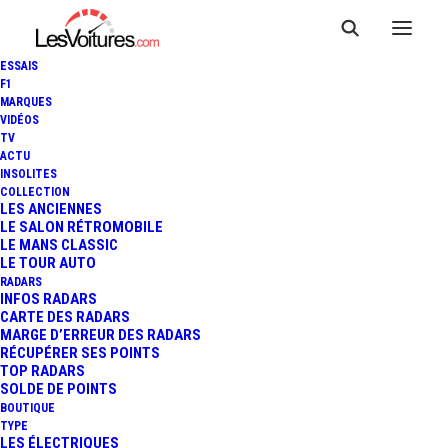
ESSAIS
F1
MARQUES
VIDÉOS
TV
ACTU
INSOLITES
CITROËN WRC 2013 - RALLY
COLLECTION
LES ANCIENNES
LE SALON RÉTROMOBILE
ARGENTINA - DAY 1
LE MANS CLASSIC
LE TOUR AUTO
RADARS
INFOS RADARS
1 Minute
|
3 mai 2013
CARTE DES RADARS
MARGE D’ERREUR DES RADARS
RÉCUPÉRER SES POINTS
TOP RADARS
SOLDE DE POINTS
BOUTIQUE
FR
TYPE
LES ÉLECTRIQUES