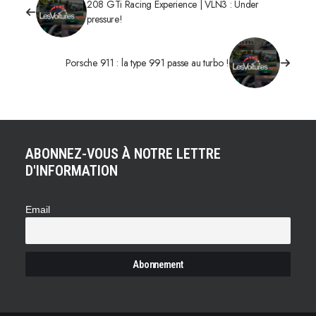
208 GTi Racing Experience | VLN3 : Under
pressure!
Porsche 911 : la type 991 passe au turbo !
ABONNEZ-VOUS À NOTRE LETTRE
D'INFORMATION
Email