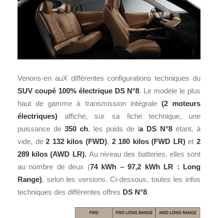
Venons-en auX différentes configurations techniques du
SUV coupé 100% électrique DS N°8
. Le modèle le plus
haut de gamme à transmission intégrale
(2 moteurs
électriques)
affiche, sur sa fiche technique, une
puissance de
350 ch
, les poids de l
a DS N°8
étant, à
vide, de
2 132 kilos (FWD)
,
2 180 kilos (FWD LR)
et
2
289 kilos (AWD LR).
Au niveau des batteries, elles sont
au nombre de deux (
74 kWh – 97,2 kWh LR : Long
Range)
, selon les versions. Ci-dessous, toutes les infos
techniques des différentes offres
DS N°8
.