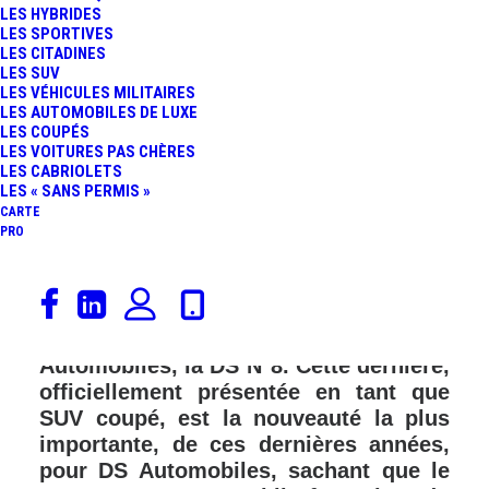
LES HYBRIDES
FR
LES SPORTIVES
LES CITADINES
LES SUV
LES VÉHICULES MILITAIRES
LES AUTOMOBILES DE LUXE
LES COUPÉS
LES VOITURES PAS CHÈRES
LES CABRIOLETS
LES « SANS PERMIS »
CARTE
PRO
Annoncée en 2020, via le concept-car
DS Aero Sport Lounge, voici la
nouvelle voiture électrique DS
Automobiles, la DS N°8. Cette dernière,
officiellement présentée en tant que
SUV coupé, est la nouveauté la plus
importante, de ces dernières années,
pour DS Automobiles, sachant que le