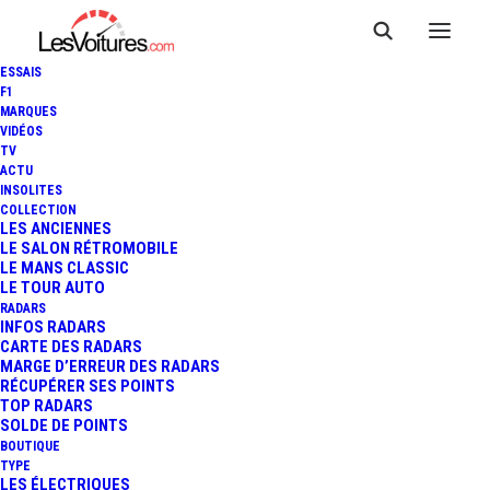
ESSAIS
F1
MARQUES
VIDÉOS
TV
DS N°8 : NOUVEAU "FLEURON
ACTU
INSOLITES
FRANÇAIS" 100%
COLLECTION
LES ANCIENNES
LE SALON RÉTROMOBILE
ÉLECTRIQUE AVEC 750 KM
LE MANS CLASSIC
LE TOUR AUTO
D'AUTONOMIE
RADARS
INFOS RADARS
CARTE DES RADARS
MARGE D’ERREUR DES RADARS
RÉCUPÉRER SES POINTS
6 Minutes
|
12 décembre 2024
TOP RADARS
SOLDE DE POINTS
BOUTIQUE
TYPE
LES ÉLECTRIQUES