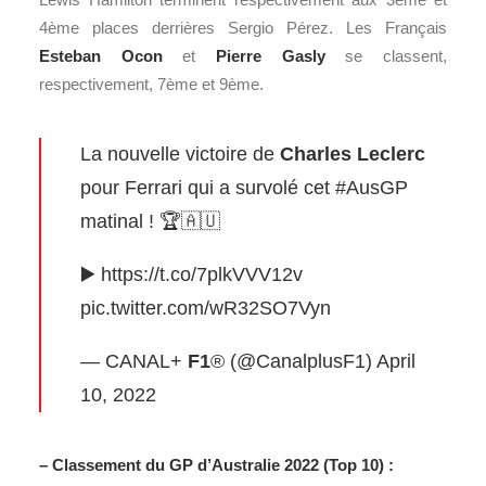
4ème places derrières Sergio Pérez. Les Français
Esteban Ocon
et
Pierre Gasly
se classent,
respectivement, 7ème et 9ème.
La nouvelle victoire de
Charles Leclerc
pour Ferrari qui a survolé cet
#AusGP
matinal ! 🏆🇦🇺
▶️
https://t.co/7plkVVV12v
pic.twitter.com/wR32SO7Vyn
— CANAL+
F1
® (@CanalplusF1)
April
10, 2022
– Classement du GP d’Australie 2022 (Top 10) :