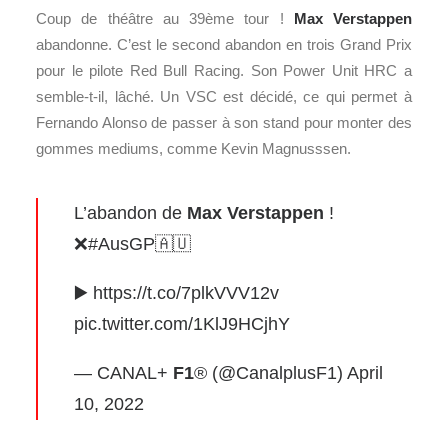
Coup de théâtre au 39ème tour !
Max Verstappen
abandonne. C’est le second abandon en trois Grand Prix
pour le pilote Red Bull Racing. Son Power Unit HRC a
semble-t-il, lâché. Un VSC est décidé, ce qui permet à
Fernando Alonso de passer à son stand pour monter des
gommes mediums, comme Kevin Magnusssen.
L’abandon de
Max Verstappen
!
❌
#AusGP
🇦🇺
▶️
https://t.co/7plkVVV12v
pic.twitter.com/1KlJ9HCjhY
— CANAL+
F1
® (@CanalplusF1)
April
10, 2022