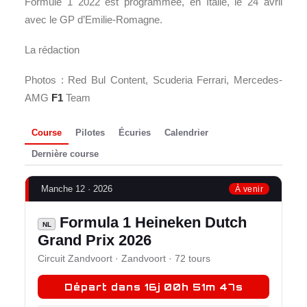
Formule 1 2022 est programmée, en Italie, le 24 avril
avec le GP d’Emilie-Romagne.
La rédaction
Photos : Red Bul Content, Scuderia Ferrari, Mercedes-
AMG
F1
Team
Course
Pilotes
Écuries
Calendrier
Dernière course
Manche 12 · 2026
À venir
Formula 1 Heineken Dutch
NL
Grand Prix 2026
Circuit Zandvoort · Zandvoort · 72 tours
Départ dans 16j 00h 51m 46s