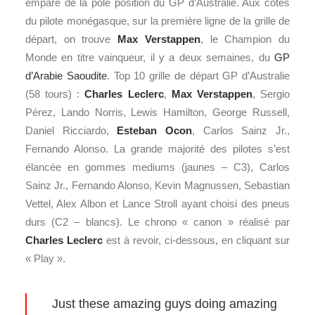
emparé de la pole position du GP d’Australie. Aux côtés
du pilote monégasque, sur la première ligne de la grille de
départ, on trouve
Max Verstappen
, le Champion du
Monde en titre vainqueur, il y a deux semaines, du
GP
d’Arabie Saoudite
. Top 10 grille de départ GP d’Australie
(58 tours) :
Charles Leclerc
,
Max Verstappen
, Sergio
Pérez, Lando Norris, Lewis Hamilton, George Russell,
Daniel Ricciardo,
Esteban Ocon
, Carlos Sainz Jr.,
Fernando Alonso. La grande majorité des pilotes s’est
élancée en gommes mediums (jaunes – C3), Carlos
Sainz Jr., Fernando Alonso, Kevin Magnussen, Sebastian
Vettel, Alex Albon et Lance Stroll ayant choisi des pneus
durs (C2 – blancs). Le chrono « canon » réalisé par
Charles Leclerc
est à revoir, ci-dessous, en cliquant sur
« Play ».
Just these amazing guys doing amazing