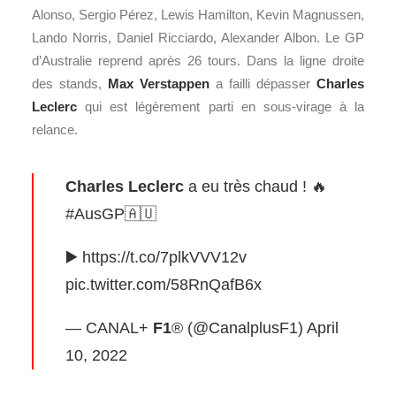
Alonso, Sergio Pérez, Lewis Hamilton, Kevin Magnussen,
Lando Norris, Daniel Ricciardo, Alexander Albon. Le GP
d’Australie reprend après 26 tours. Dans la ligne droite
des stands,
Max Verstappen
a failli dépasser
Charles
Leclerc
qui est légèrement parti en sous-virage à la
relance.
Charles Leclerc
a eu très chaud ! 🔥
#AusGP
🇦🇺
▶️
https://t.co/7plkVVV12v
pic.twitter.com/58RnQafB6x
— CANAL+
F1
® (@CanalplusF1)
April
10, 2022