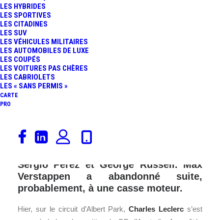
LES HYBRIDES
LES SPORTIVES
LES CITADINES
LES SUV
LES VÉHICULES MILITAIRES
LES AUTOMOBILES DE LUXE
LES COUPÉS
LES VOITURES PAS CHÈRES
LES CABRIOLETS
LES « SANS PERMIS »
CARTE
PRO
Charles Leclerc s’impose à l’arrivée du
GP d’Australie. Sous le drapeau à
damier, le pilote Ferrari devance
Sergio Pérez et George Russell. Max
Verstappen a abandonné suite,
probablement, à une casse moteur.
Hier, sur le circuit d’Albert Park,
Charles Leclerc
s’est