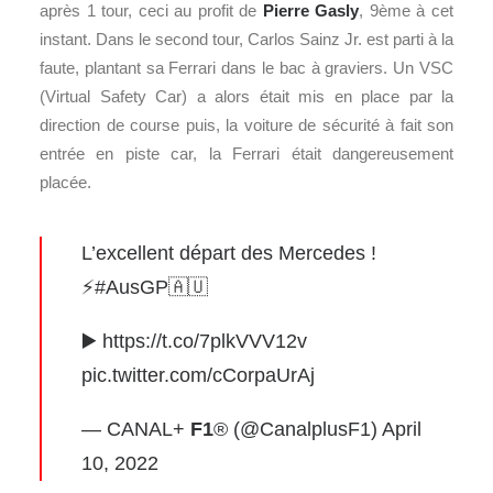
après 1 tour, ceci au profit de
Pierre Gasly
, 9ème à cet
instant. Dans le second tour, Carlos Sainz Jr. est parti à la
faute, plantant sa Ferrari dans le bac à graviers. Un VSC
(Virtual Safety Car) a alors était mis en place par la
direction de course puis, la voiture de sécurité à fait son
entrée en piste car, la Ferrari était dangereusement
placée.
L’excellent départ des Mercedes !
⚡️
#AusGP
🇦🇺
▶️
https://t.co/7plkVVV12v
pic.twitter.com/cCorpaUrAj
— CANAL+
F1
® (@CanalplusF1)
April
10, 2022