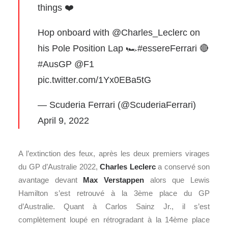
things ❤️
Hop onboard with
@Charles_Leclerc
on
his Pole Position Lap 🏎
#essereFerrari
🔴
#AusGP
@F1
pic.twitter.com/1Yx0EBa5tG
— Scuderia Ferrari (@ScuderiaFerrari)
April 9, 2022
A l’extinction des feux, après les deux premiers virages
du GP d’Australie 2022,
Charles Leclerc
a conservé son
avantage devant
Max Verstappen
alors que Lewis
Hamilton s’est retrouvé à la 3ème place du GP
d’Australie. Quant à Carlos Sainz Jr., il s’est
complètement loupé en rétrogradant à la 14ème place